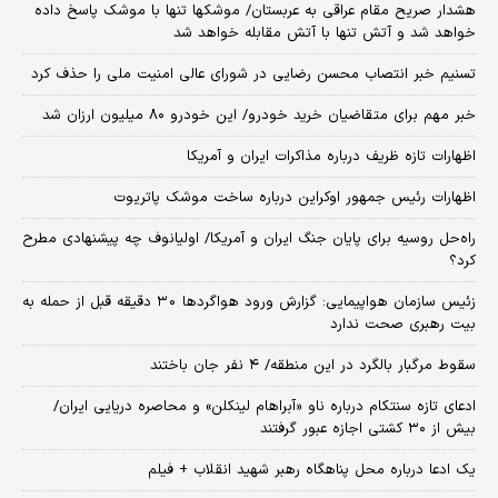
هشدار صریح مقام عراقی به عربستان/ موشکها تنها با موشک پاسخ داده
خواهد شد و آتش تنها با آتش مقابله خواهد شد
تسنیم خبر انتصاب محسن رضایی در شورای عالی امنیت ملی را حذف کرد
خبر مهم برای متقاضیان خرید خودرو/ این خودرو ۸۰ میلیون ارزان شد
اظهارات تازه ظریف درباره مذاکرات ایران و آمریکا
اظهارات رئیس جمهور اوکراین درباره ساخت موشک پاتریوت
راه‌حل روسیه برای پایان جنگ ایران و آمریکا/ اولیانوف چه پیشنهادی مطرح
کرد؟
زئیس سازمان هواپیمایی: گزارش ورود هواگردها ٣٠ دقیقه قبل از حمله به
بیت رهبری صحت ندارد
سقوط مرگبار بالگرد در این منطقه/ ۴ نفر جان باختند
ادعای تازه سنتکام درباره ناو «آبراهام لینکلن» و محاصره دریایی ایران/
بیش از ۳۰ کشتی اجازه عبور گرفتند
یک ادعا درباره محل پناهگاه‌ رهبر شهید انقلاب + فیلم