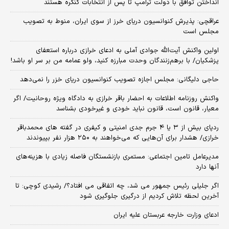
انداختن توافق با دولت ترامپ تا پس از انتخابات کنگره هستند
عراقچی: پذیرش کنوانسیون دریای خرز از سوی ایران، منوط به تصویب
مجلس است
اولین واکنش آیت‌الله جوادی آملی به ادعای خرازی درباره استعفای
پزشکیان/ با برهم‌زنندگان وحدت مبارزه کنید، ولو عمامه من بر سر او باشد!
حاجی دلیگانی: مجلس اجازه تصویب کنوانسیون دریای خزر را نمی‌دهد
واکنش روزنامه اطلاعات به احضار باقر خرازی به دادگاه ویژه روحانیت/ اگر
معیار، قانون است، قانون نباید خودی و غیرخودی بشناسد
ردپای بیش از ۳ یا ۴ جرم جدی امنیتی و کیفری در گفته های محمدباقر
خرازی/ هشدار برای آن‌هایی که می‌خواهند به ۲۵۰ هزار نفر بپیوندند
مدیرعامل تامین اجتماعی: مستمری بازنشستگان فاصله زیادی با هزینه‌های
آنها دارد
اگر جلیلی رئیس جمهور می شد، چه اتفاقی می افتاد؟/ رشیدی کوچی: تا
آخرین لحظه تلاش کردیم از درگیری جلوگیری شود
ادعای وزارت خارجه عربستان علیه ایران