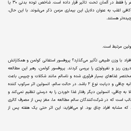
که بیش از یک میلیارد نفر را در سراسر جهان و تقریبا ۱۶ میلیون نفر را فقط در آلمان تحت تاثیر قرار داده است. شاخص توده بدنی ۳۰ یا
افی اغلب به عنوان دلایل این بیماری مزمن ذکر می‌شوند. با این حال،
یده‌تر هستند.
لین مرتبط است.
راد با وزن طبیعی تأثیر می‌گذارد؟ پروفسور استفانی کولمن و همکارانش
ون ریز و نفرولوژی را بررسی کردند. پروفسور کولمن، رهبر این مطالعه
 مختصر غذاهای بسیار فرآوری شده و ناسالم مانند شکلات و چیپس باعث
تغییر قابل توجهی در مغز افراد سالم می‌شود که ممکن است علت اولیه چاقی و دیابت نوع ۲ باشد. در حالت سالم، انسولین اثر سرکوب کننده
لا به چاقی، انسولین دیگر رفتار غذا خوردن را به درستی تنظیم نمی‌کند و
جالب است که در شرکت‌کنندگان سالم مطالعه ما، مغز پس از مصرف کالری
ه مشابه افراد چاق بود. او می‌افزاید: این اثر حتی یک هفته پس از