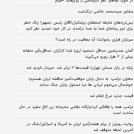
در مورد تفاهم، نظر کارشناسی را پذیرفتند +فیلم
مشاور سیدمحمد خاتمی درگذشت
پس‌لرزه‌های شایعه استعفای پزشکیان/آقای رئیس جمهور! زنگ خطر
برای تیم رسانه‌ای شما به صدا درآمده، در کار خود تجدید نظر کنید
سربازان فراری بخوانند/ آیا معافیت در راه است؟
آلمان صدرنشین حداقل دستمزد اروپا شد/ کارگران حداقل‌بگیر ماهانه
بیش از ۲ هزار یورو می‌گیرند
زلزله در بازار مسکن تهران/ قیمت‌ها ۲ برابر شد، خریدار ناپدید شد
معاون ترامپ: به دنبال پایان موفقیت‌آمیز مناقشه ایران هستیم/
خوشحال می‌شوم ایرانی ها مرا مسئول پایان جنگ بدانند
قیمت جدید مرغ اعلام شد
ترامپ همه را غافلگیر کرد/پایگاه نظامی محرمانه زیر کاخ سفید در حال
ساخت است
روایت رویترز از پیام هشدارآمیز ایران به آمریکا و اسرائیل/جنگ در
آخرین لحظه متوقف شد