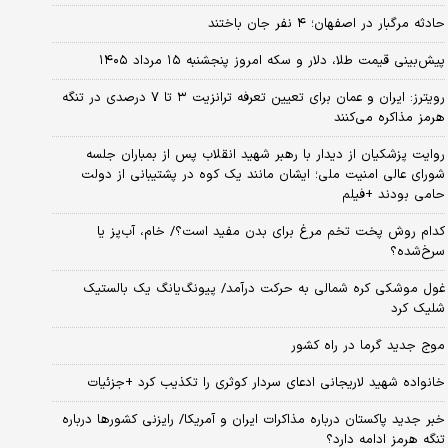
حادثه مرگبار در اصفهان؛ ۴ نفر جان باختند
پیش‌بینی قیمت طلا، دلار و سکه امروز پنجشنبه ۱۵ مرداد ۱۴۰۵
رویترز: ایران و عمان برای تعیین تعرفه ترانزیت ۳ تا ۷ درصدی در تنگه
هرمز مذاکره می‌کنند
روایت پزشکیان از دیدار با رهبر شهید انقلاب پس از بمباران جلسه
شورای عالی امنیت ملی؛ ایشان مانند یک کوه در پشتیبانی از دولت
حامی بودند +فیلم
کدام روش پخت تخم مرغ برای بدن مفید است؟/ خام، آب‌پز یا
سرخ‌شده؟
غول موشکی کره شمالی به حرکت درآمد/ پیونگ‌یانگ یک بالستیک
شلیک کرد
موج جدید گرما در راه کشور
خانواده شهید لاریجانی ادعای سردار کوثری را تکذیب کرد +جزئیات
خبر جدید پاکستان درباره مذاکرات ایران و آمریکا/ رایزنی کشورها درباره
تنگه هرمز ادامه دارد؟