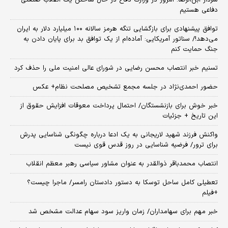
سردار ابن‌الرضا: امروز در وزارت دفاع در حال ساختن یک انقلاب صنعتی
دفاعی هستیم
توافق پیشنهادی برای بازگشایی تنگه هرمز سالانه ۱۰۰ میلیارد دلار به ایران
می‌دهد!/ سناتور آمریکایی: آماده‌ام از یک توافق بد برای پایان دادن به
جنگ حمایت کنم
تسنیم خبر انتصاب محسن رضایی در شورای عالی امنیت ملی را حذف کرد
حضور احمدی‌نژاد در جلسه مجمع تشخیص مصلحت نظام+ عکس
خبر خوش برای بازنشستگان/ احتمال پرداخت معوقات افزایش حقوق از
این تاریخ + جزئیات
واکنش فرزند شهید لاریجانی به یک ادعا درباره چگونگی شناسایی پدرش
برای ترور/ فرضیه شناسایی در روز قدس قوی نیست
انتصاب محمدباقر ذوالقدر به عنوان مشاور سیاسی رهبر معظم انقلاب
تعطیلی کامل ساحل توسکا به دستور دادستان رامسر/ ماجرا چیست؟
+فیلم
خبر مهم برای سهامداران/ زمان واریز سود سهام عدالت مشخص شد