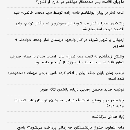
ماجرای اقامت پسر محمدباقر ذوالقدر در خارج از کشور؟
اقامه نماز بر پیکر ابوالقاسم قاسم زاده توسط سید محمد خاتمی+ فیلم
پزشکیان: سایپا واگذار می شود/ ایران‌خودرو را که واگذار کردیم، وزیر
اقتصاد دولت استیضاح شد
اردوغان و شهباز شریف در کنار ولیعهد عربستان نماز جمعه خواندند +
تصاویر
واکنش زیدآبادی به تغییر دبیر شورای عالی امنیت ملی/ به همان صورتی
اتفاق افتاد که سید محمد باقر خرازی از آن خبر داده بود
ترامپ زمان پایان جنگ ایران را اعلام کرد/ تامین برخی مهمات «محدودتر»
شده است
توئیت جدید محسن رضایی درباره بازشدن تنگه هرمز
چرا مصر در پیوستن به ائتلاف دریایی به رهبری عربستان علیه انصارالله
تردید دارد؟
ژیلا هدائی درگذشت
مابه التفاوت حقوق بازنشستگان چه زمانی پرداخت می‌شود؟/ پاسخ