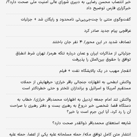
خبر انتصاب محسن رضایی به دبیری شورای عالی امنیت ملی صحت دارد؟/
خبرگزاری فارس توضیح داد
گفت‌وگوی متنی با چت‌جی‌پی‌تی نامحدود و رایگان شد + جزئیات
عراقچی پیام جدید صادر کرد
تصادف شدید در این محور/ ۴ نفر جان باختند
جزئیاتی از مذاکرات ایران و عمان درباره تنگه هرمز/ تهران شرط انطباق
توافق با حقوق بین‌الملل را پذیرفت
انفجار مهیب در یک پالایشگاه نفت + فیلم
واکنش ابطحی به اظهارات جنجالی باقر خرازی؛ حرفهایش از حملات
مستقیم آمریکا و اسرائیل و براندازان تلختر و حتی خطرناکتر است
واکنش تند امام جمعه اردبیل به اظهارات محمدباقر خرازی/ خطاب به
دستگاه قضا: شخصی خبر دروغ به رهبری بست و دفتر رهبری با صراحت
آن را رد کرد، آیا این جرم است یا خیر؟
شایعه استعفای محمدباقر ذوالقدر صحت دارد؟
انتشار متن کامل توافق مکه/ حمله مسلحانه علیه یکی از اعضا، حمله علیه