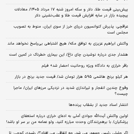
پیش‌بینی قیمت طلا، دلار و سکه امروز شنبه ۱۷ مرداد ۱۴۰۵/ معادلات
پیچیده بازار در سایه افزایش قیمت طلا و عقب‌نشینی دلار
عراقچی: پذیرش کنوانسیون دریای خرز از سوی ایران، منوط به تصویب
مجلس است
واکنش ابراهیم عزیزی به توافق مکه/ هیچ اشتباهی بی‌پاسخ نخواهد ماند
هشدار جدی درباره نوشیدن چای داغ/ این بیماری خطرناک در کمین است
باقر خرازی به دادگاه ویژه روحانیت احضار شد+ فیلم
هر کیلو برنج هاشمی ۵۹۵ هزار تومان شد/ قیمت جدید برنج در بازار
وقوع چندین انفجار و تیراندازی شدید در نزدیکی مرز‌های ایران/ ماجرا
چیست؟
انتشار اسناد جدید از بشقاب پرنده‌ها
اولین واکنش آیت‌الله جوادی آملی به ادعای خرازی درباره استعفای
پزشکیان/ با برهم‌زنندگان وحدت مبارزه کنید، ولو عمامه من بر سر او باشد!
اگر جلیلی رئیس جمهور می شد، چه اتفاقی می افتاد؟/ رشیدی کوچی: تا