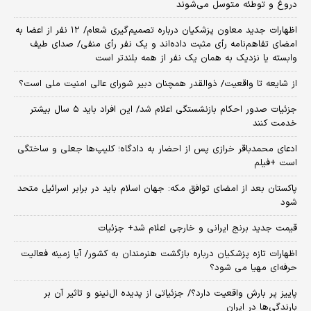
دروغ و توطئه متوسل می‌شوند
اظهارات جدید معاون پزشکیان درباره تصمیم‌گیری شعام/ ۱۲ نفر از اعضا به
امضای تفاهم‌نامه رأی مثبت داده‌اند و یک نفر رأی منفی/ صدای طیف
وابسته یا نزدیک به همان یک نفر از همه بلندتر است
از شایعه تا واقعیت/ ذوالقدر همچنان دبیر شورای ‌عالی امنیت ملی است؟
جزئیات صدور احکام بازنشستگی اعلام شد/ این افراد باید ۵ سال بیشتر
خدمت کنند
ادعای محمدباقر خرازی پس از احضار به دادگاه؛ کلیپ‌ها جعلی و ساختگی
است +فیلم
پاکستان بعد از امضای توافق مکه: جهان اسلام باید در برابر اسرائیل متحد
شود
قیمت جدید برنج ایرانی و خارجی اعلام شد+ جزئیات
اظهارات تازه پزشکیان درباره بازگشت هنرمندان به کشور/ آیا زمینه فعالیت
حرفه‌ای مهیا می شود؟
پاییز پر بارش واقعیت دارد؟/ جزئیاتی از پدیده ال‌نینو و تاثیر آن بر
بارندگی‌ها در ایران