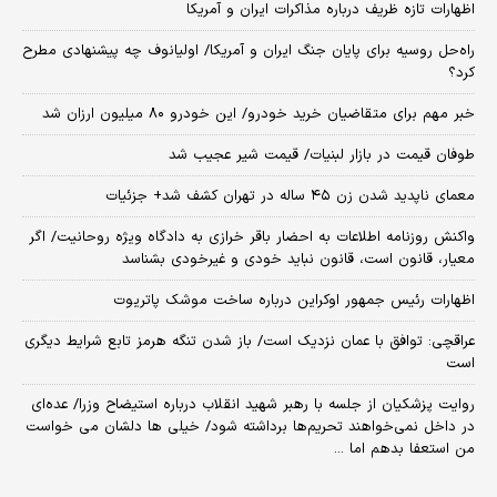
اظهارات تازه ظریف درباره مذاکرات ایران و آمریکا
راه‌حل روسیه برای پایان جنگ ایران و آمریکا/ اولیانوف چه پیشنهادی مطرح
کرد؟
خبر مهم برای متقاضیان خرید خودرو/ این خودرو ۸۰ میلیون ارزان شد
طوفان قیمت در بازار لبنیات/ قیمت شیر عجیب شد
معمای ناپدید شدن زن ۴۵ ساله در تهران کشف شد+ جزئیات
واکنش روزنامه اطلاعات به احضار باقر خرازی به دادگاه ویژه روحانیت/ اگر
معیار، قانون است، قانون نباید خودی و غیرخودی بشناسد
اظهارات رئیس جمهور اوکراین درباره ساخت موشک پاتریوت
عراقچی: توافق با عمان نزدیک است/ باز شدن تنگه هرمز تابع شرایط دیگری
است
روایت پزشکیان از جلسه با رهبر شهید انقلاب درباره استیضاح وزرا/ عده‌ای
در داخل نمی‌خواهند تحریم‌ها برداشته شود/ خیلی ها دلشان می خواست
من استعفا بدهم اما ...