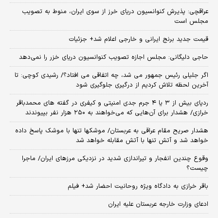
عراقچی: پذیرش کنوانسیون دریای خرز از سوی ایران، منوط به تصویب
مجلس است
قیمت جدید برنج ایرانی و خارجی اعلام شد+ جزئیات
حاجی دلیگانی: مجلس اجازه تصویب کنوانسیون دریای خزر را نمی‌دهد
اگر جلیلی رئیس جمهور می شد، چه اتفاقی می افتاد؟/ رشیدی کوچی: تا
آخرین لحظه تلاش کردیم از درگیری جلوگیری شود
ردپای بیش از ۳ یا ۴ جرم جدی امنیتی و کیفری در گفته های محمدباقر
خرازی/ هشدار برای آن‌هایی که می‌خواهند به ۲۵۰ هزار نفر بپیوندند
هشدار صریح مقام عراقی به عربستان/ موشکها تنها با موشک پاسخ داده
خواهد شد و آتش تنها با آتش مقابله خواهد شد
وقوع چندین انفجار و تیراندازی شدید در نزدیکی مرز‌های ایران/ ماجرا
چیست؟
باقر خرازی به دادگاه ویژه روحانیت احضار شد+ فیلم
ادعای وزارت خارجه عربستان علیه ایران