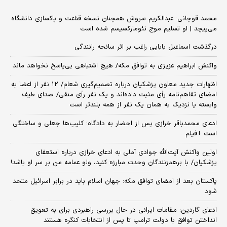
محمد قوچانی: عبدالکریم سروش همچنان نسخه قناعت و پاکسازی دانشگاه
می‌پیچد | او تسلیم موج نئومارکسیسم شده است
درگذشت اسماعیل بابایی راغب بر اثر سانحه رانندگی
واکنش ابراهیم عزیزی به توافق مکه/ هیچ اشتباهی بی‌پاسخ نخواهد ماند
اظهارات جدید معاون پزشکیان درباره تصمیم‌گیری شعام/ ۱۲ نفر از اعضا به
امضای تفاهم‌نامه رأی مثبت داده‌اند و یک نفر رأی منفی/ صدای طیف
وابسته یا نزدیک به همان یک نفر از همه بلندتر است
ادعای محمدباقر خرازی پس از احضار به دادگاه؛ کلیپ‌ها جعلی و ساختگی
است +فیلم
اولین واکنش آیت‌الله جوادی آملی به ادعای خرازی درباره استعفای
پزشکیان/ با برهم‌زنندگان وحدت مبارزه کنید، ولو عمامه من بر سر او باشد!
پاکستان بعد از امضای توافق مکه: جهان اسلام باید در برابر اسرائیل متحد
شود
ادعای گاردین: مقامات ایرانی در حال بررسی راهبردی برای به تعویق
انداختن توافق با دولت ترامپ تا پس از انتخابات کنگره هستند