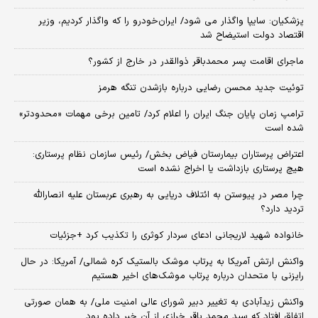
پزشکیان: سایپا واگذار می شود/ ایران‌خودرو را که واگذار کردیم، وزیر
اقتصاد دولت استیضاح شد
ماجرای اقامت پسر محمدباقر ذوالقدر در خارج از کشور؟
توئیت جدید محسن رضایی درباره بازشدن تنگه هرمز
ترامپ زمان پایان جنگ ایران را اعلام کرد/ تامین برخی مهمات «محدودتر»
شده است
اعتراض پرستاران بیمارستان فیاض بخش/ رئیس سازمان نظام پرستاری:
هیچ پرستاری بازداشت یا اخراج نشده است
چرا مصر در پیوستن به ائتلاف دریایی به رهبری عربستان علیه انصارالله
تردید دارد؟
خانواده شهید لاریجانی ادعای سردار کوثری را تکذیب کرد +جزئیات
واکنش ارتش آمریکا به پرتاب موشک بالستیک کره شمالی/ آمریکا: در حال
رایزنی با متحدان درباره پرتاب موشک‌های اخیر هستیم
واکنش زیدآبادی به تغییر دبیر شورای عالی امنیت ملی/ به همان صورتی
اتفاق افتاد که سید محمد باقر خرازی از آن خبر داده بود