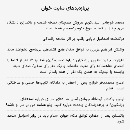
پربازدیدهای سایت خوان
محمد قوچانی: عبدالکریم سروش همچنان نسخه قناعت و پاکسازی دانشگاه
می‌پیچد | او تسلیم موج نئومارکسیسم شده است
درگذشت اسماعیل بابایی راغب بر اثر سانحه رانندگی
واکنش ابراهیم عزیزی به توافق مکه/ هیچ اشتباهی بی‌پاسخ نخواهد ماند
اظهارات جدید معاون پزشکیان درباره تصمیم‌گیری شعام/ ۱۲ نفر از اعضا به
امضای تفاهم‌نامه رأی مثبت داده‌اند و یک نفر رأی منفی/ صدای طیف
وابسته یا نزدیک به همان یک نفر از همه بلندتر است
ادعای محمدباقر خرازی پس از احضار به دادگاه؛ کلیپ‌ها جعلی و ساختگی
است +فیلم
اولین واکنش آیت‌الله جوادی آملی به ادعای خرازی درباره استعفای
پزشکیان/ با برهم‌زنندگان وحدت مبارزه کنید، ولو عمامه من بر سر او باشد!
پاکستان بعد از امضای توافق مکه: جهان اسلام باید در برابر اسرائیل متحد
شود