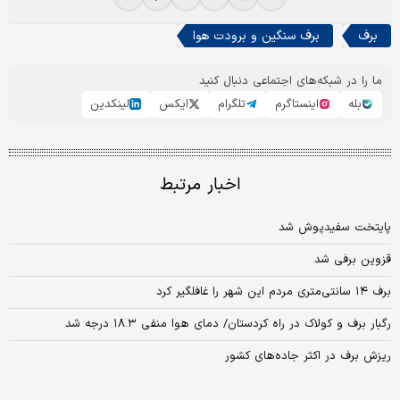
برف
برف سنگین و برودت هوا
ما را در شبکه‌های اجتماعی دنبال کنید
بله
اینستاگرم
تلگرام
ایکس
لینکدین
اخبار مرتبط
پایتخت‌ سفیدپوش شد
قزوین برفی شد
برف ۱۴ سانتی‌متری مردم این شهر را غافلگیر کرد
رگبار برف و کولاک در راه کردستان/ دمای هوا منفی ۱۸.۳ درجه شد
ریزش برف در اکثر جاده‌های کشور