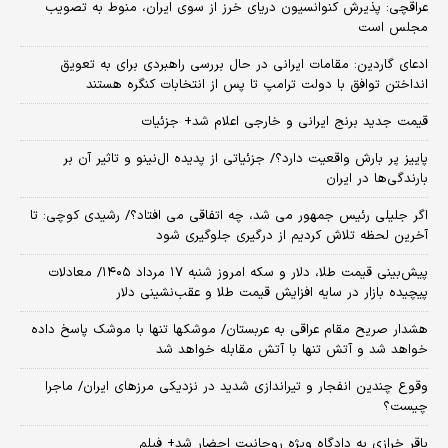
عراقچی: پذیرش کنوانسیون دریای خرز از سوی ایران، منوط به تصویب
مجلس است
ادعای گاردین: مقامات ایرانی در حال بررسی راهبردی برای به تعویق
انداختن توافق با دولت ترامپ تا پس از انتخابات کنگره هستند
قیمت جدید برنج ایرانی و خارجی اعلام شد+ جزئیات
پاییز پر بارش واقعیت دارد؟/ جزئیاتی از پدیده ال‌نینو و تاثیر آن بر
بارندگی‌ها در ایران
اگر جلیلی رئیس جمهور می شد، چه اتفاقی می افتاد؟/ رشیدی کوچی: تا
آخرین لحظه تلاش کردیم از درگیری جلوگیری شود
پیش‌بینی قیمت طلا، دلار و سکه امروز شنبه ۱۷ مرداد ۱۴۰۵/ معادلات
پیچیده بازار در سایه افزایش قیمت طلا و عقب‌نشینی دلار
هشدار صریح مقام عراقی به عربستان/ موشکها تنها با موشک پاسخ داده
خواهد شد و آتش تنها با آتش مقابله خواهد شد
وقوع چندین انفجار و تیراندازی شدید در نزدیکی مرز‌های ایران/ ماجرا
چیست؟
باقر خرازی به دادگاه ویژه روحانیت احضار شد+ فیلم