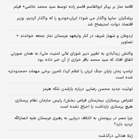
اقامه نماز بر پیکر ابوالقاسم قاسم زاده توسط سید محمد خاتمی+ فیلم
پزشکیان: سایپا واگذار می شود/ ایران‌خودرو را که واگذار کردیم، وزیر
اقتصاد دولت استیضاح شد
اردوغان و شهباز شریف در کنار ولیعهد عربستان نماز جمعه خواندند +
تصاویر
واکنش زیدآبادی به تغییر دبیر شورای عالی امنیت ملی/ به همان صورتی
اتفاق افتاد که سید محمد باقر خرازی از آن خبر داده بود
ترامپ زمان پایان جنگ ایران را اعلام کرد/ تامین برخی مهمات «محدودتر»
شده است
توئیت جدید محسن رضایی درباره بازشدن تنگه هرمز
اعتراض پرستاران بیمارستان فیاض بخش/ رئیس سازمان نظام پرستاری:
هیچ پرستاری بازداشت یا اخراج نشده است
چرا مصر در پیوستن به ائتلاف دریایی به رهبری عربستان علیه انصارالله
تردید دارد؟
ژیلا هدائی درگذشت