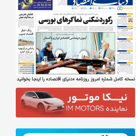
نسخه کامل شماره امروز روزنامه «دنیای‌ اقتصاد» را اینجا بخوانید