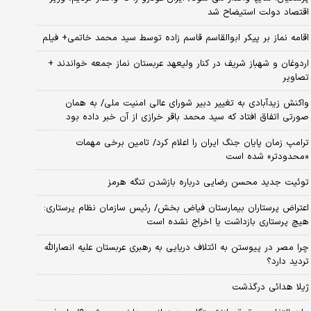
اقتصاد دولت استیضاح شد
اقامه نماز بر پیکر ابوالقاسم قاسم زاده توسط سید محمد خاتمی+ فیلم
اردوغان و شهباز شریف در کنار ولیعهد عربستان نماز جمعه خواندند +
تصاویر
واکنش زیدآبادی به تغییر دبیر شورای عالی امنیت ملی/ به همان
صورتی اتفاق افتاد که سید محمد باقر خرازی از آن خبر داده بود
ترامپ زمان پایان جنگ ایران را اعلام کرد/ تامین برخی مهمات
«محدودتر» شده است
توئیت جدید محسن رضایی درباره بازشدن تنگه هرمز
اعتراض پرستاران بیمارستان فیاض بخش/ رئیس سازمان نظام پرستاری:
هیچ پرستاری بازداشت یا اخراج نشده است
چرا مصر در پیوستن به ائتلاف دریایی به رهبری عربستان علیه انصارالله
تردید دارد؟
ژیلا هدائی درگذشت