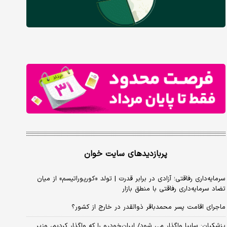
پربازدیدهای سایت خوان
سرمایه‌داری رفاقتی؛ آزادی در برابر قدرت | تولد «کورپوراتیسم» از میان
تضاد سرمایه‌داری رفاقتی با منطق بازار
ماجرای اقامت پسر محمدباقر ذوالقدر در خارج از کشور؟
پزشکیان: سایپا واگذار می شود/ ایران‌خودرو را که واگذار کردیم، وزیر