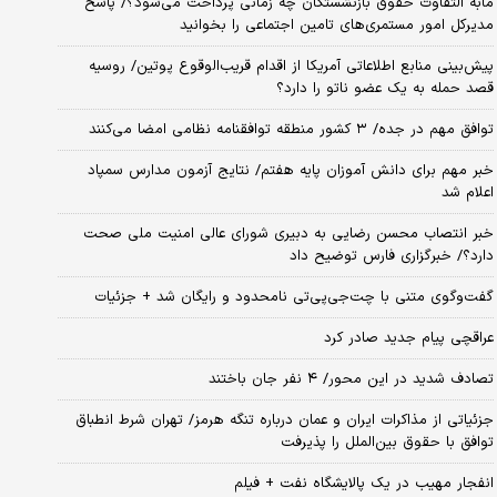
مابه التفاوت حقوق بازنشستگان چه زمانی پرداخت می‌شود؟/ پاسخ
مدیرکل امور مستمری‌های تامین اجتماعی را بخوانید
پیش‌بینی منابع اطلاعاتی آمریکا از اقدام قریب‌الوقوع پوتین/ روسیه
قصد حمله به یک عضو ناتو را دارد؟
توافق مهم در جده/ ۳ کشور منطقه توافقنامه نظامی امضا می‌کنند
خبر مهم برای دانش آموزان پایه هفتم/ نتایج آزمون مدارس سمپاد
اعلام شد
خبر انتصاب محسن رضایی به دبیری شورای عالی امنیت ملی صحت
دارد؟/ خبرگزاری فارس توضیح داد
گفت‌وگوی متنی با چت‌جی‌پی‌تی نامحدود و رایگان شد + جزئیات
عراقچی پیام جدید صادر کرد
تصادف شدید در این محور/ ۴ نفر جان باختند
جزئیاتی از مذاکرات ایران و عمان درباره تنگه هرمز/ تهران شرط انطباق
توافق با حقوق بین‌الملل را پذیرفت
انفجار مهیب در یک پالایشگاه نفت + فیلم