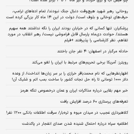
چرا قبض آب و برق خرداد و تیر ماه ۳ تا ۴ برابر شده است؟
روحانی: رهبر شهید هیچ‌وقت دنبال جنگ نبودند/ تمام ادعاهای ترامپ،
حرف‌های توخالی و بلوف است/ دولت در این ۱۴ ماه کار بزرگی کرده است
پزشکیان: تنها کسانی که در خیابان بودند ایران را نگه نداشتند همه سهیم
هستند/ حوادث دی‌ماه پارسال قابل فراموشی نیست/ رهبر انقلاب در مورد
تفاهم، نظر کارشناسی را پذیرفتند +فیلم
حادثه مرگبار در اصفهان؛ ۴ نفر جان باختند
رویترز: آمریکا برخی تحریم‌های مرتبط با ایران را لغو می‌کند
اظهارنظرهایی که نام محمدباقر خرازی را بر سر زبان‌ها انداخت/ از وعده
دلار ۱۰۰۰ تومانی تا راه حل نجات کشور با ساخت بمب اتم و شلیک آن!
خبر مهم بقایی درباره مذاکرات ایران و عمان درخصوص تنگه هرمز
تعرفه‌های پرستاری ۶۰ درصد افزایش یافت
کلاهبرداری عجیب در میدان میوه و تره‌بار/ سرقت اطلاعات بانکی ۱۲۰۰ نفر!
اطلاعیه سپاه درباره احتمال شنیده شدن صدای انفجار در پاکدشت