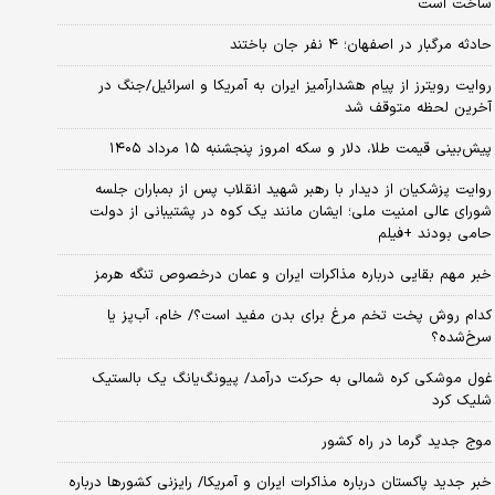
ساخت است
حادثه مرگبار در اصفهان؛ ۴ نفر جان باختند
روایت رویترز از پیام هشدارآمیز ایران به آمریکا و اسرائیل/جنگ در
آخرین لحظه متوقف شد
پیش‌بینی قیمت طلا، دلار و سکه امروز پنجشنبه ۱۵ مرداد ۱۴۰۵
روایت پزشکیان از دیدار با رهبر شهید انقلاب پس از بمباران جلسه
شورای عالی امنیت ملی؛ ایشان مانند یک کوه در پشتیبانی از دولت
حامی بودند +فیلم
خبر مهم بقایی درباره مذاکرات ایران و عمان درخصوص تنگه هرمز
کدام روش پخت تخم مرغ برای بدن مفید است؟/ خام، آب‌پز یا
سرخ‌شده؟
غول موشکی کره شمالی به حرکت درآمد/ پیونگ‌یانگ یک بالستیک
شلیک کرد
موج جدید گرما در راه کشور
خبر جدید پاکستان درباره مذاکرات ایران و آمریکا/ رایزنی کشورها درباره