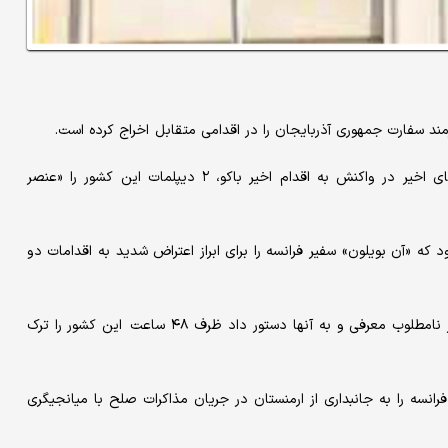
رمند سفارت جمهوری آذربایجان را در اقدامی متقابل اخراج کرده است.
وبگاه «ماسیس پست» گزارش کرد که وزارت خارجه فرانسه در روزهای اخیر در واکنش به اقدام اخیر باکو، ۲ دیپلمات این کشور را «عنصر
ود که «آن بویلون» سفیر فرانسه را برای ابراز اعتراض شدید به اقدامات دو
وزارت خارجه جمهوری آذربایجان همچنین ۲ دیپلمات فرانسه را عنصر نامطلوب معرفی و به آنها دستور داد ظرف ۴۸ ساعت این کشور را ترک
نسه را به جانبداری از ارمنستان در جریان مذاکرات صلح با میانجیگری