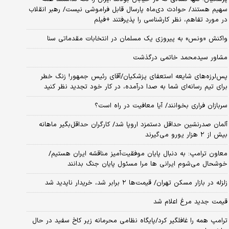
سهیم هستند/ حوادث دی‌ماه پارسال قابل فراموشی نیست/ رهبر انقلاب
در مورد تفاهم، نظر کارشناسی را پذیرفتند +فیلم
واکنش «ونس» به پیروزی یک مسلمان در انتخابات مقدماتی سنا
مشاور سیدمحمد خاتمی درگذشت
پس‌لرزه‌های شایعه استعفای پزشکیان/آقای رئیس جمهور! زنگ خطر
برای تیم رسانه‌ای شما به صدا درآمده، در کار خود تجدید نظر کنید
سربازان فراری بخوانند/ آیا معافیت در راه است؟
آلمان صدرنشین حداقل دستمزد اروپا شد/ کارگران حداقل‌بگیر ماهانه
بیش از ۲ هزار یورو می‌گیرند
معاون ترامپ: به دنبال پایان موفقیت‌آمیز مناقشه ایران هستیم/
خوشحال می‌شوم ایرانی ها مرا مسئول پایان جنگ بدانند
زلزله در بازار مسکن تهران/ قیمت‌ها ۲ برابر شد، خریدار ناپدید شد
قیمت جدید مرغ اعلام شد
ترامپ همه را غافلگیر کرد/پایگاه نظامی محرمانه زیر کاخ سفید در حال