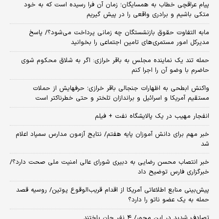
پیام عراقچی خطاب به همسایگان؛ زمان آن فرا رسیده است که به خود
متکی باشیم و برادری واقعی را در پیش گیریم
مابه التفاوت حقوق بازنشستگان چه زمانی پرداخت می‌شود؟/ پاسخ
مدیرکل امور مستمری‌های تامین اجتماعی را بخوانید
حمله تند یک نماینده مجلس به باقر خرازی: اگر به شلاق محکوم شوی
حاضرم با وضو آن را اجرا کنم
واکنش ابطحی به اظهارات جنجالی باقر خرازی؛ حرفهایش از حملات
مستقیم آمریکا و اسرائیل و براندازان تلختر و حتی خطرناکتر است
انفجار مهیب در یک پالایشگاه نفت + فیلم
خبر مهم برای دانش آموزان پایه هفتم/ نتایج آزمون مدارس سمپاد اعلام
شد
خبر انتصاب محسن رضایی به دبیری شورای عالی امنیت ملی صحت دارد؟/
خبرگزاری فارس توضیح داد
پیش‌بینی منابع اطلاعاتی آمریکا از اقدام قریب‌الوقوع پوتین/ روسیه قصد
حمله به یک عضو ناتو را دارد؟
تصادف شدید در این محور/ ۴ نفر جان باختند