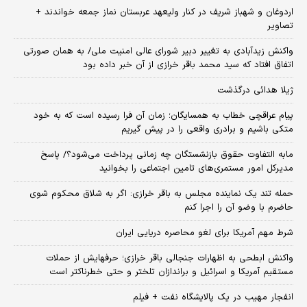
اردوغان و شهباز شریف در کنار ولیعهد عربستان نماز جمعه خواندند +
تصاویر
واکنش زیدآبادی به تغییر دبیر شورای عالی امنیت ملی/ به همان صورتی
اتفاق افتاد که سید محمد باقر خرازی از آن خبر داده بود
ژیلا هدائی درگذشت
پیام عراقچی خطاب به همسایگان؛ زمان آن فرا رسیده است که به خود
متکی باشیم و برادری واقعی را در پیش گیریم
مابه التفاوت حقوق بازنشستگان چه زمانی پرداخت می‌شود؟/ پاسخ
مدیرکل امور مستمری‌های تامین اجتماعی را بخوانید
حمله تند یک نماینده مجلس به باقر خرازی: اگر به شلاق محکوم شوی
حاضرم با وضو آن را اجرا کنم
شرط مهم آمریکا برای لغو محاصره دریایی ایران
واکنش ابطحی به اظهارات جنجالی باقر خرازی؛ حرفهایش از حملات
مستقیم آمریکا و اسرائیل و براندازان تلختر و حتی خطرناکتر است
انفجار مهیب در یک پالایشگاه نفت + فیلم