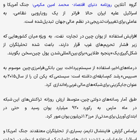
گروه آنلاین
جنگ آمریکا و
روزنامه دنیای اقتصاد- محمد امین مکرمی:
اسرائیل علیه ایران حالا فراتر از یک رویارویی نظامی، به
عاملی برای تغییرات تدریجی در نظم مالی جهان تبدیل شده است.
افزایش استفاده از یوان چین در تجارت نفت، به‌ ویژه میان کشورهایی که
زیر فشار تحریم‌های غرب قرار دارند، باعث شده تحلیلگران از
شکل‌گیری یک «پنجره طلایی» برای بین‌المللی شدن پول چین سخن بگویند.
در ماه‌های اخیر، استفاده از سیستم پرداخت بین بانکی فرامرزی چین موسوم به
«سیپس» رشد کم‌سابقه‌ای داشته است؛ سیستمی که پکن آن را از سال ۲۰۱۵ به‌
عنوان جایگزینی برای شبکه‌های مالی غربی راه‌اندازی کرد.
طبق آمار رسانه‌های دولتی چین، متوسط ارزش روزانه تراکنش‌های این شبکه
در ماه مارس به رکورد ۹۲۰ میلیارد یوان رسید و حتی در
ابتدای آوریل برای مدتی از مرز ۱.۲ تریلیون یوان عبور کرد.
براساس گزارش فایننشال تایمز، بسیاری از تحلیلگران معتقدند جنگ آمریکا و
اسرائیل علیه ایران و تشدید تنش‌های ژئوپلیتیک، استفاده از یوان در تجارت