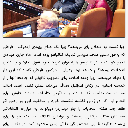
چرا کنست به انحلال رأی می‌دهد؟ زیرا یک جناح یهودی ارتدوکس افراطی
که به‌طور سنتی متحد سیاسی نزدیک نتانیاهو بوده است، ماه جاری میلادی
اعلام کرد که دیگر نتانیاهو را به‌عنوان شریک خود قبول ندارد و به دنبال
انتخابات زودهنگام خواهد بود. رهبران ارتدوکس افراطی گفتند که این کار
را انجام می‌دهند؛ زیرا وعده ائتلاف برای تصویب قانونی که جامعه آنها را از
خدمت اجباری در ارتش اسرائیل معاف می‌کند، عملی نشده است. احزاب
مخالف مدت‌هاست که به دنبال سرنگونی نتانیاهو هستند. تلاش برای
انجام این کار در ژوئن گذشته شکست خورد و موفقیت این بار (حتی اگر
فقط چند هفته انتخابات را جلو بیندازد) می‌تواند به مبارزات انتخاباتی
مخالفان شتاب بیشتری ببخشد و توانایی ائتلاف ضد نتانیاهو را برای
پیشبرد هرگونه قانون بحث‌برانگیز تا آن زمان محدود کند. در تلاش برای