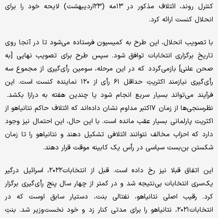
کنترل روند، ائتلاف مذکور در ۱۳مه (۲۳اردیبهشت) لایحه خود را برای
انحلال کنست ارائه کرد.
با تصویب انحلال، این طرح به کمیسیون فرستاده می‌شود تا در آنجا روی
تاریخ برگزاری انتخابات توافق شود. سپس طرح برای تصویب نهایی [به
صحن علنی] بازمی‌گردد که در این مرحله، سومین رأی‌گیری از مجموع سه
رأی‌گیری نیازمند اکثریتِ حداقل ۶۱ رأی از ۱۲۰ نماینده کنست است. این
فرآیند می‌تواند بسیار سریع انجام شود یا چندین هفته به درازا بکشد.
نظرسنجی‌ها از زمان ۷اکتبر مداوم نشان داده‌اند که ائتلاف حاکم نتانیاهو از
اکثریت پارلمانی بسیار عقب مانده است. با این حال، این احتمال نیز وجود
دارد که احزاب مخالف نتوانند ائتلافی تشکیل دهند و نتانیاهو را تا زمان
شکستن بن‌بست سیاسی در رأس یک کابینه موقت قرار دهند.
این اتفاق قبلا نیز رخ داده است. قبل از انتخابات۲۰۲۲، اسرائیل درگیر
یک‌سری انتخابات بی‌نتیجه شد و در کمتر از چهار سال پنج رأی‌گیری برگزار
کرد. رقیب اصلی نتانیاهو، نفتالی بنت، دستیار سابق اوست که در
انتخابات۲۰۲۱، نتانیاهو را برای مدتی کنار زد و خود نخست‌وزیر شد. بنتِ