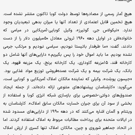
هیچ آمار رسمی از مصادره‌ها توسط دولت کوبا تاکنون منتشر نشده است.
هیچ تخمین قابل اعتمادی از تعداد آنها یا میزان بدهی تبعیدیان وجود
ندارد. «نیکولاس جی. گوتیرز»، وکیل کوبایی-آمریکایی در میامی که
خانواده‌اش در اوایل دهه ۱۹۶۰ ثروتی معادل ۵۰‌میلیون دلار را از دست
دادند، گفت: «ما طرفدار باتیستا نبودیم، سیاسی نبودیم و مرتکب جرمی
نشده بودیم. ما باید اموال خود را پس بگیریم.» دارایی‌های آنها شامل دو
کارخانه قند، ۱۵مزرعه گاوداری، یک کارخانه برنج، یک مزرعه قهوه، یک
بانک، یک شرکت بیمه و یک شرکت عمده‌فروشی توزیع مواد غذایی بود.
«جیسون پوبلت»، وکیلی که نماینده مالکان املاک آمریکایی و کوبایی است،
می‌گوید: «کارشناسان پیشنهادهای متنوعی ارائه داده‌اند، از جمله ایجاد
صندوق‌های دولتی-خصوصی برای بازسازی شبکه انرژی کوبا و استفاده از
بخشی از سود آن برای جبران خسارت مالکان سابق املاک». کارشناسان به
ویتنام و آلمان اشاره می‌کنند که در دهه ۱۹۹۰ از دارایی‌های مسدود شده
در ایالات متحده برای پرداخت مطالبات مربوط به املاک استفاده کردند. اما
در اتحاد جماهیر شوروی و چین، مالکان املاک تنها کسری از ارزش املاک