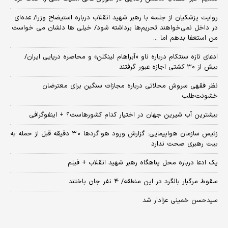
روایت پزشکیان از جلسه با رهبر شهید انقلاب درباره استیضاح وزرا/ عده‌ای
در داخل نمی‌خواهند تحریم‌ها برداشته شود/ خیلی ها دلشان می خواست
من استعفا بدهم اما ...
ادعای تازه سنتکام درباره ناو «آبراهام لینکلن» و محاصره دریایی ایران/
بیش از ۳۰ کشتی اجازه عبور گرفتند
نظر فقهی سروش محلاتی درباره مجازات سنگین برای معترضان
خشونت‌طلب
بیشترین آب شیرین جهان در اختیار کدام کشورهاست؟ + اینفوگرافی
زئیس سازمان هواپیمایی: گزارش ورود هواگردها ٣٠ دقیقه قبل از حمله به
بیت رهبری صحت ندارد
یک ادعا درباره محل پناهگاه‌ رهبر شهید انقلاب + فیلم
سقوط مرگبار بالگرد در این منطقه/ ۴ نفر جان باختند
سیدحسن خمینی عزادار شد