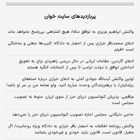
پربازدیدهای سایت خوان
واکنش ابراهیم عزیزی به توافق مکه/ هیچ اشتباهی بی‌پاسخ نخواهد ماند
ادعای محمدباقر خرازی پس از احضار به دادگاه؛ کلیپ‌ها جعلی و ساختگی
است +فیلم
ادعای گاردین: مقامات ایرانی در حال بررسی راهبردی برای به تعویق
انداختن توافق با دولت ترامپ تا پس از انتخابات کنگره هستند
اولین واکنش آیت‌الله جوادی آملی به ادعای خرازی درباره استعفای
پزشکیان/ با برهم‌زنندگان وحدت مبارزه کنید، ولو عمامه من بر سر او باشد!
عراقچی: پذیرش کنوانسیون دریای خرز از سوی ایران، منوط به تصویب
مجلس است
حاجی دلیگانی: مجلس اجازه تصویب کنوانسیون دریای خزر را نمی‌دهد
واکنش روزنامه اطلاعات به احضار باقر خرازی به دادگاه ویژه روحانیت/ اگر
معیار، قانون است، قانون نباید خودی و غیرخودی بشناسد