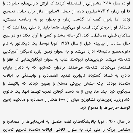
او در سال ۲۰۱۸ مشاورانی را استخدام کردند که ارزش دارایی‌های خانواده را
تا آن زمان ۸۷۴.۲‌میلیون دلار، از جمله ۹‌میلیون دلار برای خانه، تخمین
زدند. اما بابون گفت که گذشت زمان و بحران رو به وخامت میهنش،
دیدگاه او را نرم‌تر کرده است. او می‌گوید: «شما باید راه حلی پیدا کنید که از
ساکنان فعلی محافظت کند، اگر خانه باشد و کسی را آواره نکند «و در عین
حال عدالت را بیابید». قبل از سال ۱۹۵۹، کوبا توسط یک دیکتاتور به نام
«فولخنسیو باتیستا» اداره می‌شد و به عنوان زمین بازی نخبگان آمریکایی
شناخته می‌شد. کوبایی‌های ثروتمند اغلب به عنوان الیگارش‌هایی که فقرا را
استثمار می‌کردند، شناخته می‌شدند. برادران کاسترو، که به دنبال پایان
دادن به فساد گسترده، نابرابری شدید اقتصادی و وابستگی به ایالات
متحده بودند، یک جنبش چریکی مسلح را رهبری کردند که باتیستا را
سرنگون کرد. چند ماه پس از به دست گرفتن قدرت توسط آنها، یک قانون
کشاورزی، زمین‌های کشاورزی بیش از ۱۰۰۰ هکتار را مصادره و مالکیت زمین
توسط خارجی‌ها را ممنوع کرد.
در سال ۱۹۶۰، کوبا پالایشگاه‌های نفت متعلق به آمریکایی‌ها را مصادره و
مشاغل بزرگ را ملی کرد. به عنوان تلافی، ایالات متحده تحریم تجاری