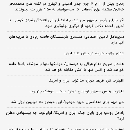
ردپای بیش از ۳ یا ۴ جرم جدی امنیتی و کیفری در گفته های محمدباقر
خرازی/ هشدار برای آن‌هایی که می‌خواهند به ۲۵۰ هزار نفر بپیوندند
اگر جلیلی رئیس جمهور می شد، چه اتفاقی می افتاد؟/ رشیدی کوچی: تا
آخرین لحظه تلاش کردیم از درگیری جلوگیری شود
مدیرعامل تامین اجتماعی: مستمری بازنشستگان فاصله زیادی با هزینه‌های
آنها دارد
ادعای وزارت خارجه عربستان علیه ایران
هشدار صریح مقام عراقی به عربستان/ موشکها تنها با موشک پاسخ داده
خواهد شد و آتش تنها با آتش مقابله خواهد شد
اظهارات تازه ظریف درباره مذاکرات ایران و آمریکا
اظهارات رئیس جمهور اوکراین درباره ساخت موشک پاتریوت
خبر مهم برای متقاضیان خرید خودرو/ این خودرو ۸۰ میلیون ارزان شد
راه‌حل روسیه برای پایان جنگ ایران و آمریکا/ اولیانوف چه پیشنهادی مطرح
کرد؟
تسنیم خبر انتصاب محسن رضایی در شورای عالی امنیت ملی را حذف کرد