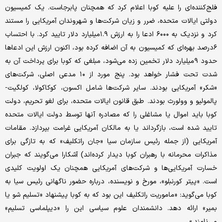
فلج‌کننده‌ای را علیه کوبا اعلام کرد که همچنان پابرجاست. یک کمیسیون
دولتی ایالات متحده، ضرر و زیان شرکت‌ها و شهروندان آمریکایی را مستند
کرد و نزدیک به ۶۰۰۰ ادعا را به ارزش ۱.۹‌میلیارد دلار تایید کرد. با احتساب
۶درصد بهره‌ای که کمیسیون به آن اضافه کرده بود، اکنون ارزش این ادعاها
حدود ۹‌میلیارد دلار تخمین زده می‌شود، مبلغی که کوبا برای پرداخت آن به
شدت تحت فشار خواهد بود. پنج مورد از ۱۰ مدعی اصلی، شرکت‌های
«شکر» آمریکایی بودند. سایر شرکت‌ها شامل اکسون، کوکاکولا، کولگیت-
پالمولیو و وولورث بودند. طبق قانون ایالات متحده، برای لغو تحریم، دولت
کوبا باید اموال یا مشاغلی را که مصادره آنها توسط دولت ایالات متحده
تایید شده است، بازگرداند یا به مالکان آمریکایی غرامت بپردازد. مقامات
آمریکایی (از جمله رئیس سازمان سیا «جان راتکلیف» که به تازگی برای
مذاکرات محرمانه با رهبران کوبا دیدار کرده‌اند) آشکارا می‌گویند که جبران
خسارت آمریکایی‌ها و شرکت‌های آمریکایی همچنان یک اولویت کلیدی
است. «پیتر کورنبلو»، مورخ و نویسنده، درباره حضور ناگهانی رئیس سیا به
کوبا می‌گوید: «ماموریت راتکلیف این بود که به کوبا پیشنهاد «تسلیم شو یا
بمیر» ارائه دهد. دانشمندان علوم سیاسی این را «دیپلماسی تسلیم»
می‌نامند.»