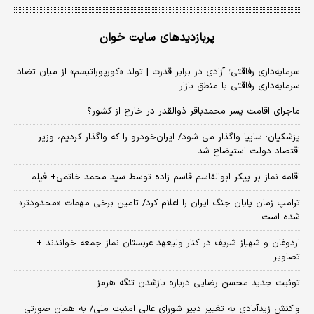
پربازدیدهای سایت خوان
سرمایه‌داری رفاقتی؛ آزادی در برابر قدرت | تولد «کورپوراتیسم» از میان تضاد
سرمایه‌داری رفاقتی با منطق بازار
ماجرای اقامت پسر محمدباقر ذوالقدر در خارج از کشور؟
پزشکیان: سایپا واگذار می شود/ ایران‌خودرو را که واگذار کردیم، وزیر
اقتصاد دولت استیضاح شد
اقامه نماز بر پیکر ابوالقاسم قاسم زاده توسط سید محمد خاتمی+ فیلم
ترامپ زمان پایان جنگ ایران را اعلام کرد/ تامین برخی مهمات «محدودتر»
شده است
اردوغان و شهباز شریف در کنار ولیعهد عربستان نماز جمعه خواندند +
تصاویر
توئیت جدید محسن رضایی درباره بازشدن تنگه هرمز
واکنش زیدآبادی به تغییر دبیر شورای عالی امنیت ملی/ به همان صورتی