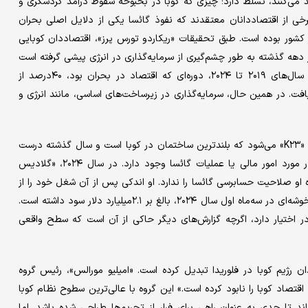
د می‌کنند، تسلط دارد؛ چیزی که کوبا در بحبوحه سقوط درآمد گردشگری و
برخی از اقتصاددانان معتقدند که نفوذ گائسا یکی از دلایل اصلی بحران
کشور بوده است. طبق تحقیقات «ریکاردو تورس پرز»، اقتصاددان کوبایی
دهه گذشته به طور چشم‌گیری از سرمایه‌گذاری در انرژی پیشی گرفته است
که تا حدودی بازتابی از ولخرجی گائسا در ساخت هتل است. بین سال‌های ۲۰۱۹ تا ۲۰۲۴، دوره‌ای که اقتصاد در بحران بود، ۴۰درصد از
ت. در همین حال، سرمایه‌گذاری در زیرساخت‌های اساسی، مانند انرژی و
این سرمایه‌گذاری‌ها شامل هتل ۴۲ طبقه متعلق به گائسا به نام برج «K۲۳» می‌شود که بلندترین ساختمان در کوبا است و سال گذشته درست
زمانی که تعداد گردشگران کاهشی شد، افتتاح شد. شفافیت کمی در مورد امور مالی یا عملیات گائسا وجود دارد. در سال ۲۰۲۴، «گلادیس
او ​​صلاحیت حسابرسی گائسا را ​​ندارد. او اندکی پس از آن شغل خود را از
دست داد. یکی از معدود اسناد فاش شده نشان می‌دهد این شرکت خوشه‌ای در سه‌ماه اول سال ۲۰۲۴، بالغ بر ۲.۱‌میلیارد دلار سود داشته است.
ن گروه ۱۸‌میلیارد دلار پول نقد در اختیار دارد، اگرچه گزارش‌های دیگر حاکی از آن است که سطح واقعی
 رژیم کوبا در فلوریدا تبدیل کرده است. «امیلیو مورالس»، رئیس گروه
اقتصاد کوبا را نابود کرده است.» این گروه با عالی‌ترین سطوح نظام کوبا
د تا حدی به عنوان راهی برای فرار از تحریم‌ها طراحی شده باشد. اما