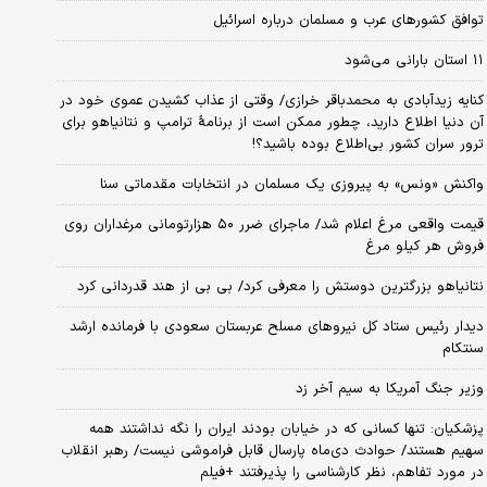
توافق کشورهای عرب و مسلمان درباره اسرائیل
۱۱ استان بارانی می‌شود
کنایه زیدآبادی به محمدباقر خرازی/ وقتی از عذاب کشیدن عموی خود در
آن دنیا اطلاع دارید، چطور ممکن است از برنامهٔ ترامپ و نتانیاهو برای
ترور سران کشور بی‌اطلاع بوده باشید؟!
واکنش «ونس» به پیروزی یک مسلمان در انتخابات مقدماتی سنا
قیمت واقعی مرغ اعلام شد/ ماجرای ضرر ۵۰ هزارتومانی مرغداران روی
فروش هر کیلو مرغ
نتانیاهو بزرگترین دوستش را معرفی کرد/ بی بی از هند قدردانی کرد
دیدار رئیس ستاد کل نیروهای مسلح عربستان سعودی با فرمانده ارشد
سنتکام
وزیر جنگ آمریکا به سیم آخر زد
پزشکیان: تنها کسانی که در خیابان بودند ایران را نگه نداشتند همه
سهیم هستند/ حوادث دی‌ماه پارسال قابل فراموشی نیست/ رهبر انقلاب
در مورد تفاهم، نظر کارشناسی را پذیرفتند +فیلم