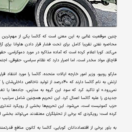
چنین موقعیت غالبی به این معنی است که گائسا یکی از مهم‌ترین 
محاصره نفتی تقریبا کامل برای تحت فشار قرار دادن‌ هاوانا برای آ
می‌کند. کوبا اعلام کرده است که آماده مذاکره در مورد دموکراسی، ح
قاچاق مواد مخدر است، اما اصرار دارد که نظام سیاسی، حقوقی، اجتم
مارکو روبیو، وزیر امور خارجه ایالات متحده، گائسا را ​​​​مورد انتق
ارتش به نام گائسا دارند که ۴۰درصد از تولید ن
نمی‌رود.» او تاکید کرد که سود این گروه به مدارس، جاده‌ها یا تغ
جدیدی را علیه گائسا اعمال کرد. این تحریم همچنین شامل سرتیپ «آنیا گ
حزب کمونیست است، می‌شود. این تحریم‌ها بخشی از رویکرد تندتری اس
کرده است؛ رویکردی که برخی از تحلیلگران معتقدند می‌تواند بخشی از
به باور برخی از اقتصاددانان کوبایی، گائسا به کانونِ منافعِ قد