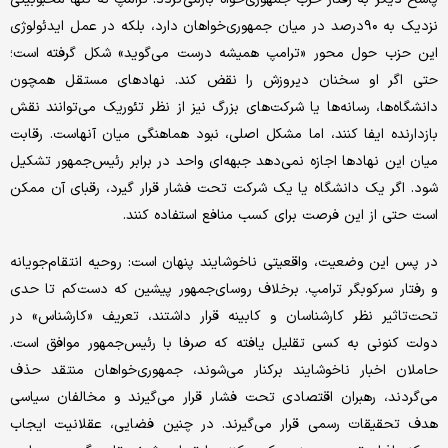
نزدیک به ۹۰درصد در میان جمهوری‌خواهان دارد، بلکه در عمل ایدئولوژی
این حزب حول محور «ترامپ همیشه درست می‌گوید» شکل گرفته است؛
حتی اگر او سخنان دیروزش را نقض کند. نهادهای مستقل همچون
دانشگاه‌ها، رسانه‌ها یا شرکت‌های بزرگ نیز از نظر تئوریک می‌توانند نقش
بازدارنده ایفا کنند، اما مشکل اصلی، نبود هماهنگی میان آنهاست. رقابت
میان این نهادها اجازه نمی‌دهد جبهه‌ای واحد در برابر رئیس‌جمهور تشکیل
شود. اگر یک دانشگاه یا یک شرکت تحت فشار قرار گیرد، رقبای آن ممکن
است حتی از این فرصت برای کسب منافع استفاده کنند.
در پس این وضعیت، واقعیتی ناخوشایند پنهان است: روحیه انتقام‌جویانه
و رفتار سرکوبگر ترامپ. برخلاف روسای‌جمهور پیشین که دست‌کم تا حدی
تحت‌تاثیر نظر کارشناسان و کابینه قرار داشتند، تعریف «کارشناس» در
دولت کنونی به کسی تقلیل یافته که صرفا با رئیس‌جمهور موافق است.
حاملان اخبار ناخوشایند برکنار می‌شوند، جمهوری‌خواهان منتقد حذف
می‌گردند، رهبران اقتصادی تحت فشار قرار می‌گیرند و مخالفان سیاسی
هدف تحقیقات رسمی قرار می‌گیرند. در چنین فضایی، عقلانیت ایجاب