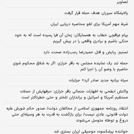
تصاویر
پالایشگاه سیزران هدف حمله قرار گرفت
شرط مهم آمریکا برای لغو محاصره دریایی ایران
پیام عراقچی خطاب به همسایگان؛ زمان آن فرا رسیده است که به خود
متکی باشیم و برادری واقعی را در پیش گیریم
تسنیم: ربایش و قتل حمیدرضا رجب‌زاده صحت دارد
حمله تند یک نماینده مجلس به باقر خرازی: اگر به شلاق محکوم شوی
حاضرم با وضو آن را اجرا کنم
سپاه بیانیه جدید صادر کرد+ جزئیات
واکنش ابطحی به اظهارات جنجالی باقر خرازی؛ حرفهایش از حملات
مستقیم آمریکا و اسرائیل و براندازان تلختر و حتی خطرناکتر است
انتقاد روزنامه جمهوری اسلامی از مخالفان دولت/ صدور حکم شورش علیه
دولت قانونی، عادی نیست/ برای بازگشت به قدرت به هر وسیله‌ای حتی
دروغ و توطئه متوسل می‌شوند
خواننده پیشکسوت موسیقی ایران بستری شد