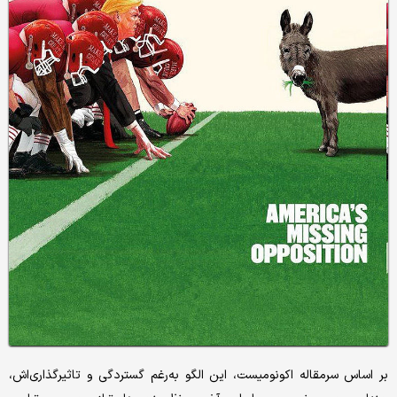
بر اساس سرمقاله اکونومیست، این الگو به‌رغم گستردگی و تاثیرگذاری‌اش،