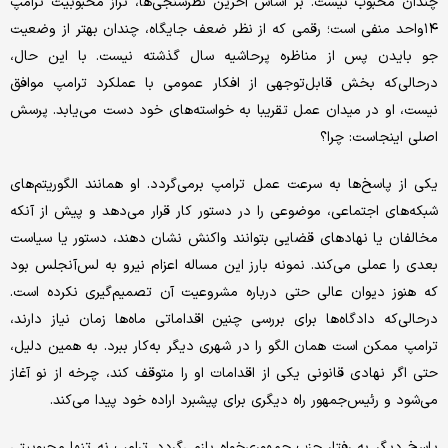
چندان محبوب نیست. بر اساس آخرین نظرسنجی‌ها، تراز محبوبیت ترامپ
۱۴واحد منفی است؛ رقمی که از نظر ضعف جایگاه، چندان بهتر از وضعیت
جو بایدن پس از مناظره پرحاشیه سال گذشته نیست. با این حال،
درحالی‌که بخش قابل‌توجهی از افکار عمومی با عملکرد ترامپ موافق
نیست، او در میدان عمل تقریبا به خواسته‌های خود دست می‌یابد. پرسش
اصلی اینجاست: چرا؟
یکی از پاسخ‌ها به سرعت عمل ترامپ برمی‌گردد. او همانند الگوریتم‌های
شبکه‌های اجتماعی، موضوعی را در دستور کار قرار می‌دهد و پیش از آنکه
مخالفان یا نهادهای قضایی بتوانند واکنش نشان دهند، دستور یا سیاست
بعدی را عملی می‌کند. نمونه بارز این مساله اعزام نیرو به لس‌آنجلس بود
که هنوز دیوان عالی حتی درباره مشروعیت آن تصمیم‌گیری نکرده است.
درحالی‌که دادگاه‌ها برای بررسی چنین اقداماتی ماه‌ها زمان نیاز دارند،
ترامپ ممکن است همان الگو را در شهری دیگر به‌کار ببرد. به همین دلیل،
حتی اگر نهادی قانونی یکی از اقدامات او را متوقف کند، چرخه از نو آغاز
می‌شود و رئیس‌جمهور راه دیگری برای پیشبرد اراده خود پیدا می‌کند.
پاسخ دیگر به رفتار حزب جمهوری‌خواه بازمی‌گردد. ترامپ نه تنها محبوبیتی