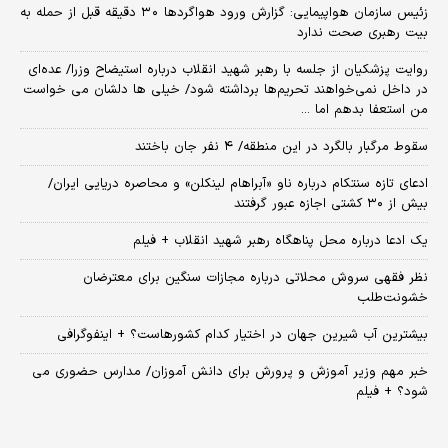
زئیس سازمان هواپیمایی: گزارش ورود هواگردها ٣٠ دقیقه قبل از حمله به
بیت رهبری صحت ندارد
روایت پزشکیان از جلسه با رهبر شهید انقلاب درباره استیضاح وزرا/ عده‌ای
در داخل نمی‌خواهند تحریم‌ها برداشته شود/ خیلی ها دلشان می خواست
من استعفا بدهم اما ...
سقوط مرگبار بالگرد در این منطقه/ ۴ نفر جان باختند
ادعای تازه سنتکام درباره ناو «آبراهام لینکلن» و محاصره دریایی ایران/
بیش از ۳۰ کشتی اجازه عبور گرفتند
یک ادعا درباره محل پناهگاه‌ رهبر شهید انقلاب + فیلم
نظر فقهی سروش محلاتی درباره مجازات سنگین برای معترضان
خشونت‌طلب
بیشترین آب شیرین جهان در اختیار کدام کشورهاست؟ + اینفوگرافی
خبر مهم وزیر آموزش و پرورش برای دانش آموزان/ مدارس حضوری می
شود؟ + فیلم