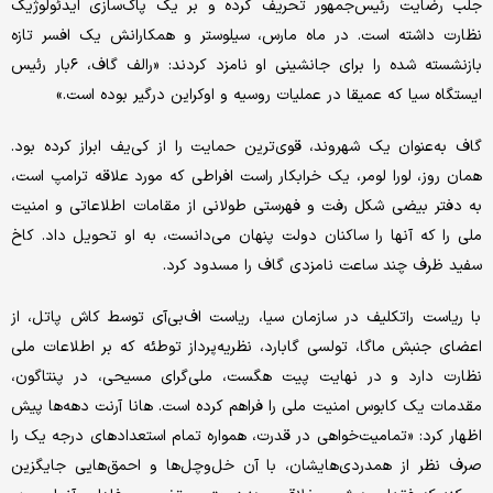
جلب رضایت رئیس‌جمهور تحریف کرده و بر یک پاک‌سازی ایدئولوژیک
نظارت داشته است. در ماه مارس، سیلوستر و همکارانش یک افسر تازه
بازنشسته شده را برای جانشینی او نامزد کردند: «رالف گاف، ۶بار رئیس
ایستگاه سیا که عمیقا در عملیات روسیه و اوکراین درگیر بوده است.»
گاف به‌عنوان یک شهروند، قوی‌ترین حمایت را از کی‌یف ابراز کرده بود.
همان روز، لورا لومر، یک خرابکار راست افراطی که مورد علاقه ترامپ است،
به دفتر بیضی شکل رفت و فهرستی طولانی از مقامات اطلاعاتی و امنیت
ملی را که آنها را ساکنان دولت پنهان می‌دانست، به او تحویل داد. کاخ
سفید ظرف چند ساعت نامزدی گاف را مسدود کرد.
با ریاست راتکلیف در سازمان سیا، ریاست اف‌بی‌آی توسط کاش پاتل، از
اعضای جنبش ماگا، تولسی گابارد، نظریه‌پرداز توطئه که بر اطلاعات ملی
نظارت دارد و در نهایت پیت هگست، ملی‌گرای مسیحی، در پنتاگون،
مقدمات یک کابوس امنیت ملی را فراهم کرده است. هانا آرنت دهه‌ها پیش
اظهار کرد: «تمامیت‌خواهی در قدرت، همواره تمام استعدادهای درجه یک را
صرف نظر از همدردی‌هایشان، با آن خل‌وچل‌ها و احمق‌هایی جایگزین