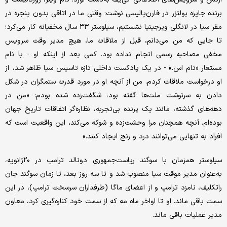
برنده جایزه پولتزر در فارن‌پالیسی نوشت: وقتی ما در اتاقی بدون پنجره در
مقر سیا در لانگلی ویرجینیا نشستیم، سیلوستر ۳۳ سال مخفیانه کار می‌کرد؛
تا جایی که من می‌دانم، قبل از ملاقات ما، هیچ مدیر وقت سرویس
مخفی مصاحبه‌ رسمی انجام نداده بود. کمی بعد از اینکه او - با نام
مستعار «تام اس.» - در یک پادکست داخلی تازه تاسیس سیا ظاهر شد، از
او درخواست ملاقات کردم. من از آنچه او در مورد قدرت ستمگران در شکل
دادن به سرنوشت ملت‌ها گفته بود، شگفت‌زده شده بودم: «من در
دهه‌های گذشته، مانند یک پرنده بی‌تجربه، نظاره‌گر اتفاقات تاریخ جهان
بوده‌ام. آنچه همچنان مرا وحشت‌زده و شوکه می‌کند، این واقعیت است که
افراد به تنهایی می‌توانند درد و رنج ایجاد کنند.»
سیلوستر همزمان با سوگند ریاست‌جمهوری دونالد ترامپ در ۲۰ژانویه،
به‌عنوان مدیر موقت سیا منصوب شد و تا سه روز بعد، تا زمان سوگند جان
راتکلیف، نامزد ترامپ و از اعضای ماگا (طرفداران سرسخت ترامپ)، در این
سمت باقی ماند. او تا اواخر ماه مه که از سمت خود کناره‌گیری کرد، معاون
مدیر عملیات باقی ماند.