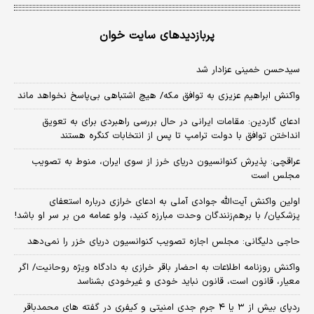
پربازدیدهای سایت خوان
سیدحسن خمینی عزادار شد
واکنش ابراهیم عزیزی به توافق مکه/ هیچ اشتباهی بی‌پاسخ نخواهد ماند
ادعای گاردین: مقامات ایرانی در حال بررسی راهبردی برای به تعویق
انداختن توافق با دولت ترامپ تا پس از انتخابات کنگره هستند
عراقچی: پذیرش کنوانسیون دریای خرز از سوی ایران، منوط به تصویب
مجلس است
اولین واکنش آیت‌الله جوادی آملی به ادعای خرازی درباره استعفای
پزشکیان/ با برهم‌زنندگان وحدت مبارزه کنید، ولو عمامه من بر سر او باشد!
حاجی دلیگانی: مجلس اجازه تصویب کنوانسیون دریای خزر را نمی‌دهد
واکنش روزنامه اطلاعات به احضار باقر خرازی به دادگاه ویژه روحانیت/ اگر
معیار، قانون است، قانون نباید خودی و غیرخودی بشناسد
ردپای بیش از ۳ یا ۴ جرم جدی امنیتی و کیفری در گفته های محمدباقر