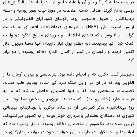
تروریست‌ها به کار گیرند و آن را علیه جاسوسان، دیپلمات‌ها و الیگارش‌های
روسی به‌کار گیرند. هدف، کسب اطلاعات در مورد نیات رهبر روسیه و حلقه
نزدیکانش از طریق جاسوسی بود. راکوسان شنودگران الکترونیکی را در
آژانس امنیت ملی (NSA) و نیروهای ضداطلاعات اف‌بی‌آی به خدمت
گرفت. او از رهبران کمیته‌های اطلاعات و نیروهای مسلح کنگره درخواست
کمک کرد. آنها پرسیدند: «به چقدر پول نیاز دارید؟» آنها ده‌ها میلیون دلار
تامین کردند و راکوسان در کمتر از ۲سال، اندازه «خانه روسیه» را دو برابر
کرد.
سیلوستر گفت: «کاری که او انجام داده بود، بازاندیشی و بیرون آوردن ما از
الگویی بود که در آن در اوایل جنگ سرد گیر افتاده بودیم. قلب مساله،
تصمیمات مشخصی بود که با آنها اطمینان حاصل می‌شد که ما به
«روسیه هاز» (خانه روسیه) - که مدت‌ها منزوی‌ترین بخش سیا بود - نور
روز می‌تابانیم.» مرکز کنفرانس آن در ستاد مرکزی با پوسترهای تبلیغاتی
شوروی که دهقانان عضلانی و سربازان خوش‌قیافه را به تصویر می‌کشیدند،
تزیین شده بود. یک‌سوم از ساختمان «خانه روسیه»، «اتاق پشتی» بود که
اپراتورها و تحلیلگران در طول دوران حرفه‌ای خود در نهایت پنهان‌کاری در