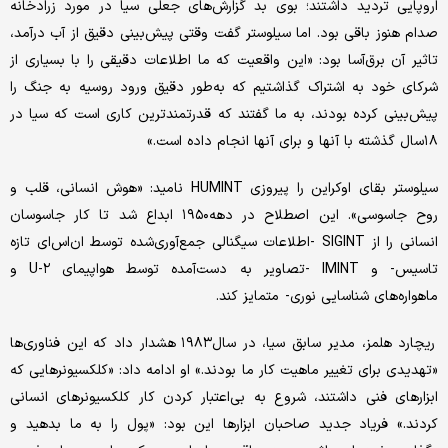
اروپایی تردید داشتند؛ بوی بد گزارش‌های جعلی سیا در مورد زرادخانه
صدام هنوز باقی بود. اما سیلوستر گفت وقتی پیش‌بینی دقیق از آب درآمد،
تاثیر آن برق‌آسا بود: «این واقعیت که ما اطلاعات دقیقی را با بسیاری از
شرکای خود به اشتراک گذاشتیم که به‌طور دقیق ورود روسیه به جنگ را
پیش‌بینی کرده بودند، به ما گفتند که قدرتمندترین کاری است که سیا در
۱۸سال گذشته با آنها و برای آنها انجام داده است.»
سیلوستر بقای اوکراین را پیروزی HUMINT نامید: «هوش انسانی، قلب و
روح جاسوسی». این اصطلاح در دهه۱۹۵۰ ابداع شد تا کار جاسوسان
انسانی را از SIGINT -اطلاعات سیگنالی جمع‌آوری‌شده توسط ان‌اس‌ای تازه
تاسیس- و IMINT -تصاویر به دست‌آمده توسط هواپیمای U-۲ و
ماهواره‌های شناسایی نوری- متمایز کند.
ریچارد هلمز، مدیر سابق سیا، در سال۱۹۸۳ هشدار داد که این فناوری‌ها
«تهدیدی برای تغییر ماهیت کار ما بودند.» او ادامه داد: «کلکسیونرهایی که
ابزارهای فنی داشتند، شروع به بی‌اعتبار کردن کار کلکسیونرهای انسانی
کردند.» فریاد جدید صاحبان ابزارها این بود: «پول را به ما بدهید و