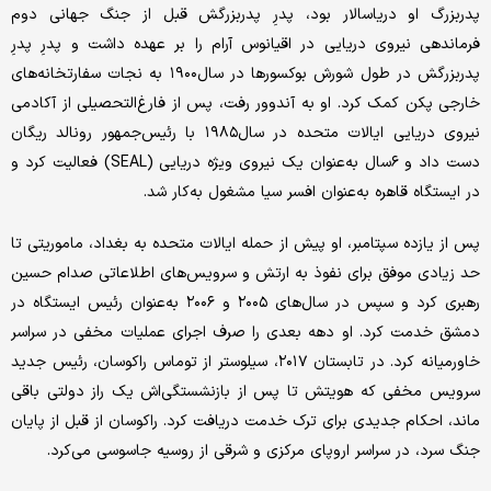
پدربزرگ او دریاسالار بود، پدرِ پدربزرگش قبل از جنگ جهانی دوم
فرماندهی نیروی دریایی در اقیانوس آرام را بر عهده داشت و پدرِ پدرِ
پدربزرگش در طول شورش بوکسورها در سال۱۹۰۰ به نجات سفارتخانه‌های
خارجی پکن کمک کرد. او به آندوور رفت، پس از فارغ‌التحصیلی از آکادمی
نیروی دریایی ایالات متحده در سال۱۹۸۵ با رئیس‌جمهور رونالد ریگان
دست داد و ۶سال به‌عنوان یک نیروی ویژه دریایی (SEAL) فعالیت کرد و
در ایستگاه قاهره به‌عنوان افسر سیا مشغول به‌کار شد.
پس از یازده سپتامبر، او پیش از حمله ایالات متحده به بغداد، ماموریتی تا
حد زیادی موفق برای نفوذ به ارتش و سرویس‌های اطلاعاتی صدام حسین
رهبری کرد و سپس در سال‌های ۲۰۰۵ و ۲۰۰۶ به‌عنوان رئیس ایستگاه در
دمشق خدمت کرد. او دهه بعدی را صرف اجرای عملیات مخفی در سراسر
خاورمیانه کرد. در تابستان ۲۰۱۷، سیلوستر از توماس راکوسان، رئیس جدید
سرویس مخفی که هویتش تا پس از بازنشستگی‌اش یک راز دولتی باقی
ماند، احکام جدیدی برای ترک خدمت دریافت کرد. راکوسان از قبل از پایان
جنگ سرد، در سراسر اروپای مرکزی و شرقی از روسیه جاسوسی می‌کرد.