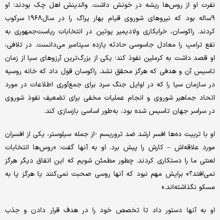
نفرت او از روس‌ها ریشه در خونش داشت. والدینش اهل چک بودند؛ او
۹ساله بود که نیروهای شوروی قیام بهار پراگ را در سال۱۹۶۸ سرکوب
کردند. راکوسان، خرابکاری ولادیمیر پوتین در انتخابات ریاست‌جمهوری به
نفع ترامپ را معادل جاسوسی حادثه یازده سپتامبر می‌دانست. در تلافی،
او قصد داشت به کرملین نفوذ کند؛ یکی از بزرگ‌ترین آرزوهای سیا از زمان
تاسیس آن و هدفی که هرگز محقق نشد. راکوسان قول داد که خانه روسیه
در سازمان سیا را که در اوایل جنگ سرد برای جمع‌آوری اطلاعات در مورد
اتحاد جماهیر شوروی و انجام عملیات مخفی برای تضعیف نفوذ شوروی
در سراسر جهان تاسیس شده بود، به‌طور اساسی بازسازی کند.
او با تربیت ده‌ها افسر ارشد ضد تروریسم -از جمله سیلوستر، یکی از افسران
مورد علاقه‌اش – کارش را پیش برد. او به آنها گفت: «روس‌ها انتخابات
لعنتی ما را دستکاری کردند. چطور مطمئن شویم که این اتفاق دیگر هرگز
نمی‌افتد؟» برایش مهم نبود که آنها روسی صحبت نمی‌کنند یا هرگز پا به
مسکو نگذاشته‌اند.»
او به آنها دستور داد تا تخصص خود را در هدف قرار دادن و جذب