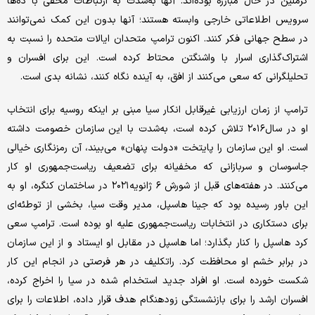
کرملین در حال مبارزه بوده‌اند. آنها به‌شدت به ارتباطات مخفی با ده‌ها
سرویس اطلاعاتی خارجی وابسته هستند؛ آنها بدون این کمک نمی‌توانند
در سطح جهانی فکر کنند. اکنون ترامپ متحدان ایالات متحده را نسبت به
اشتراک‌گذاری اسرار با واشنگتن محتاط کرده است. این برای افسران و
تحلیلگرانی که سعی می‌کنند از افق، به آینده نگاه کنند، نشانه بدی است.
ترامپ از زمان ارزیابی غیرقابل انکار سیا مبنی بر اینکه روسیه برای انتخاب
او در سال۲۰۱۶ تلاش کرده است، به‌شدت با این سازمان خصومت داشته
است. او این سازمان را پایتخت «دولت پنهان» می‌بیند، آن رمزنگاری خیالی
جاسوسان و سربازانی که مخفیانه برای تضعیف ریاست‌جمهوری او کار
می‌کنند. در هفته‌های قبل از شورش ۶ ژانویه۲۰۲۱ در ساختمان کنگره، او به
این باور رسیده بود که جینا هاسپل، مدیر وقت سیا، بخشی از توطئه‌ای
برای دستکاری در انتخابات ریاست‌جمهوری علیه او بوده است. ترامپ سعی
کرد هاسپل را کنار بگذارد؛ اما هاسپل در مقابل او ایستاد و از این سازمان
در برابر خشم او محافظت کرد. راتکلیف در هر فرصتی در انجام این کار
شکست خورده است. او افراد جدید استخدام شده در سیا را اخراج کرده،
افسران ارشد را برای بازنشستگی زودهنگام هدف قرار داده، اطلاعات را برای