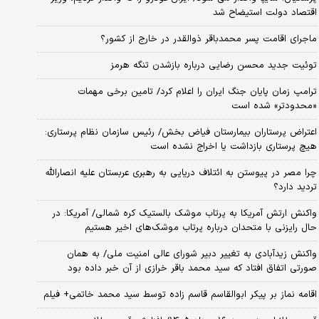
اقتصاد دولت استیضاح شد
ماجرای اقامت پسر محمدباقر ذوالقدر در خارج از کشور؟
توئیت جدید محسن رضایی درباره بازشدن تنگه هرمز
ترامپ زمان پایان جنگ ایران را اعلام کرد/ تامین برخی مهمات
«محدودتر» شده است
اعتراض پرستاران بیمارستان فیاض بخش/ رئیس سازمان نظام پرستاری:
هیچ پرستاری بازداشت یا اخراج نشده است
چرا مصر در پیوستن به ائتلاف دریایی به رهبری عربستان علیه انصارالله
تردید دارد؟
واکنش ارتش آمریکا به پرتاب موشک بالستیک کره شمالی/ آمریکا: در
حال رایزنی با متحدان درباره پرتاب موشک‌های اخیر هستیم
واکنش زیدآبادی به تغییر دبیر شورای عالی امنیت ملی/ به همان
صورتی اتفاق افتاد که سید محمد باقر خرازی از آن خبر داده بود
اقامه نماز بر پیکر ابوالقاسم قاسم زاده توسط سید محمد خاتمی+ فیلم