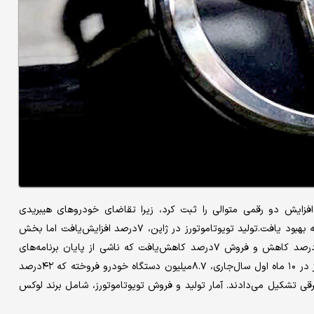
صد افزایش‌یافت و پنجمین افزایش دو رقمی متوالی را ثبت کرد، زیرا تقاضای خودروهای هیبریدی
همچنان قوی باقی‌ماند و تولید از توقف تولید دو مدل در سال‌گذشته بهبود یافت.تولید تویوتاموتورز در ژاپن، ۷‌درصد افزایش‌یافت اما بخش
فروش با کاهش ۴‌درصدی مواجه شد. تولید این شرکت در چین، ۶‌درصد کاهش و فروش ۷‌درصد کاهش‌یافت که ناشی از پایان برنامه‌های
یارانه‌‌‌‌‌محور در برخی مناطق بود. بر اساس گزارش رویترز، تویوتا موتورز در ۱۰ ماه اول سال‌جاری، ۸.۷‌میلیون دستگاه خودرو فروخته که ۴۲‌درصد
 و اندکی کمتر از ۲‌درصد را مدل‌های برقی تشکیل می‌دادند. آمار تولید و فروش تویوتاموتورز، شامل برند لوکس