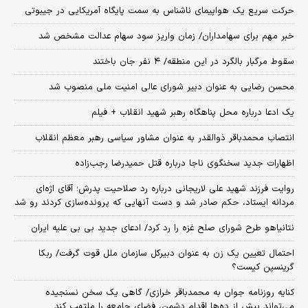
حرکت سریع یک هواپیمای ناشناس به سمت پایگاه آمریکایی در جیبوتی
خبر مهم برای سهامداران/ زمان واریز سود سهام عدالت مشخص شد
سقوط مرگبار بالگرد در این منطقه/ ۴ نفر جان باختند
محسن رضایی به عنوان دبیر شورای عالی امنیت ملی منصوب شد
یک ادعا درباره محل پناهگاه‌ رهبر شهید انقلاب + فیلم
انتصاب محمدباقر ذوالقدر به عنوان مشاور سیاسی رهبر معظم انقلاب
اظهارات جدید سخنگوی ناجا درباره قتل حمیدرضا رجب‌زاده
روایت فرزند شهید علی لاریجانی درباره رد صلاحیت پدرش؛ آقای اژه‌ای
مردانه ایستاد، حکم صادر شد و دست آنهایی که پرونده‌سازی کردند رو شد
نتانیاهو طرح شورای صلح غزه را رد کرد/ ادعای جدید بی بی علیه ایران
احتمال تعیین یک زن به عنوان دبیرکل سازمان ملل قوت گرفت/ ربکا
گرینسپن کیست؟
کنایه روزنامه جوان به محمدباقر خرازی/ گاهی یک سخن نسنجیده
می‌تواند بیش از ده‌ها اقدام دشمن، فضای جامعه را ملتهب کند