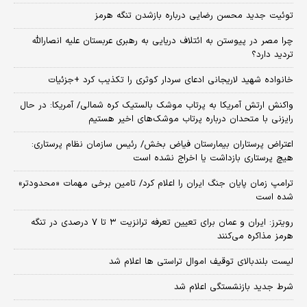
توئیت جدید محسن رضایی درباره بازشدن تنگه هرمز
چرا مصر در پیوستن به ائتلاف دریایی به رهبری عربستان علیه انصارالله
تردید دارد؟
خانواده شهید لاریجانی ادعای سردار کوثری را تکذیب کرد +جزئیات
واکنش ارتش آمریکا به پرتاب موشک بالستیک کره شمالی/ آمریکا: در حال
رایزنی با متحدان درباره پرتاب موشک‌های اخیر هستیم
اعتراض پرستاران بیمارستان فیاض بخش/ رئیس سازمان نظام پرستاری:
هیچ پرستاری بازداشت یا اخراج نشده است
ترامپ زمان پایان جنگ ایران را اعلام کرد/ تامین برخی مهمات «محدودتر»
شده است
رویترز: ایران و عمان برای تعیین تعرفه ترانزیت ۳ تا ۷ درصدی در تنگه
هرمز مذاکره می‌کنند
لیست بلندبالای توقیف اموال تراستی ها اعلام شد
شرط جدید بازنشستگی اعلام شد