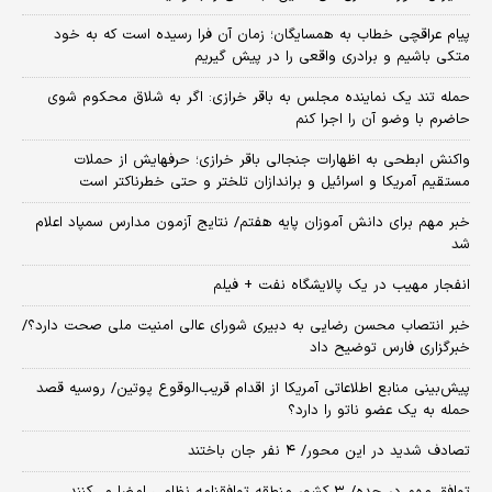
پیام عراقچی خطاب به همسایگان؛ زمان آن فرا رسیده است که به خود
متکی باشیم و برادری واقعی را در پیش گیریم
حمله تند یک نماینده مجلس به باقر خرازی: اگر به شلاق محکوم شوی
حاضرم با وضو آن را اجرا کنم
واکنش ابطحی به اظهارات جنجالی باقر خرازی؛ حرفهایش از حملات
مستقیم آمریکا و اسرائیل و براندازان تلختر و حتی خطرناکتر است
خبر مهم برای دانش آموزان پایه هفتم/ نتایج آزمون مدارس سمپاد اعلام
شد
انفجار مهیب در یک پالایشگاه نفت + فیلم
خبر انتصاب محسن رضایی به دبیری شورای عالی امنیت ملی صحت دارد؟/
خبرگزاری فارس توضیح داد
پیش‌بینی منابع اطلاعاتی آمریکا از اقدام قریب‌الوقوع پوتین/ روسیه قصد
حمله به یک عضو ناتو را دارد؟
تصادف شدید در این محور/ ۴ نفر جان باختند
توافق مهم در جده/ ۳ کشور منطقه توافقنامه نظامی امضا می‌کنند