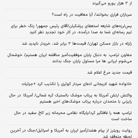
از ۲ هزار یورو می‌گیرند
سربازان فراری بخوانند/ آیا معافیت در راه است؟
پس‌لرزه‌های شایعه استعفای پزشکیان/آقای رئیس جمهور! زنگ خطر برای
تیم رسانه‌ای شما به صدا درآمده، در کار خود تجدید نظر کنید
زلزله در بازار مسکن تهران/ قیمت‌ها ۲ برابر شد، خریدار ناپدید شد
معاون ترامپ: به دنبال پایان موفقیت‌آمیز مناقشه ایران هستیم/ خوشحال
می‌شوم ایرانی ها مرا مسئول پایان جنگ بدانند
قیمت جدید مرغ اعلام شد
خانواده شهید لاریجانی ادعای سردار کوثری را تکذیب کرد +جزئیات
واکنش ارتش آمریکا به پرتاب موشک بالستیک کره شمالی/ آمریکا: در حال
رایزنی با متحدان درباره پرتاب موشک‌های اخیر هستیم
ترامپ همه را غافلگیر کرد/پایگاه نظامی محرمانه زیر کاخ سفید در حال
ساخت است
روایت رویترز از پیام هشدارآمیز ایران به آمریکا و اسرائیل/جنگ در آخرین
لحظه متوقف شد