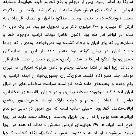
آمریکا به امضا رسید. پس از برجام و رفع تحریم خرید هواپیما، مسابقه
ایرباس و بوئینگ برای فروش هواپیما به ایران آغاز شد. برآیند این مذاکرات
سبقت «بوئینگ» در به نتیجه رساندن مذاکره با ایران و امضای قراردادی به
ارزش ۱۶ میلیارد و ۶۰۰ میلیون دلار برای تحویل هواپیما در یک دوره ۱۰
ساله در اواخر آذر ماه بود. اکنون ظاهرا دونالد ترامپ باوجود خط و
نشان‌هایی که برای ایران و برجام کشیده بود نمی‌خواهد روندی را که اوباما
درباره ایران در پیش گرفته بود تغییر دهد. از این رو نمایندگان
جمهوری‌خواه کنگره آمریکا به شدت رئیس‌جمهوری جدید را تحت فشار قرار
داده‌اند. زیرا آنها از ابتدا مخالف برجام و دادن هرگونه امتیازی به تهران
بودند. چند منبع آگاه گفتند، قانون‌گذاران جمهوری‌خواه از اینکه ترامپ به
رغم وعده و وعیدهای داده شده نتوانسته سیاست سختگیرانه‌ای در قبال
ایران اتخاذ کند سرخورده شده‌اند.پیش‌تر و در جریان رقابت‌های انتخاباتی،
ترامپ با انتقاد از برجام و دولت باراک اوباما، رئیس‌جمهور پیشین
ایالات‌متحده گفته‌بود: «خیلی جالب است که من امروز در جایی خواندم
ایرانی‌ها همه پولی را که از این طریق به‌دست آورده‌اند قصد دارند در اروپا
خرج کنند. ایرانی‌ها ۱۴۰ هواپیمای ایرباس سفارش داده‌اند که همه در اروپا
تولید می‌شود.» او ادامه داده‌بود: «پس بوئینگ(آمریکا) کجاست؟ چرا