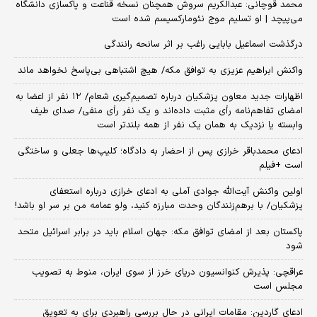
محمد قوچانی: عبدالکریم سروش همچنان نسخه قناعت و پاکسازی دانشگاه
می‌پیچد | او تسلیم موج نئومارکسیسم شده است
درگذشت اسماعیل بابایی راغب بر اثر سانحه رانندگی
واکنش ابراهیم عزیزی به توافق مکه/ هیچ اشتباهی بی‌پاسخ نخواهد ماند
اظهارات جدید معاون پزشکیان درباره تصمیم‌گیری شعام/ ۱۲ نفر از اعضا به
امضای تفاهم‌نامه رأی مثبت داده‌اند و یک نفر رأی منفی/ صدای طیف
وابسته یا نزدیک به همان یک نفر از همه بلندتر است
ادعای محمدباقر خرازی پس از احضار به دادگاه؛ کلیپ‌ها جعلی و ساختگی
است +فیلم
اولین واکنش آیت‌الله جوادی آملی به ادعای خرازی درباره استعفای
پزشکیان/ با برهم‌زنندگان وحدت مبارزه کنید، ولو عمامه من بر سر او باشد!
پاکستان بعد از امضای توافق مکه: جهان اسلام باید در برابر اسرائیل متحد
شود
عراقچی: پذیرش کنوانسیون دریای خرز از سوی ایران، منوط به تصویب
مجلس است
ادعای گاردین: مقامات ایرانی در حال بررسی راهبردی برای به تعویق