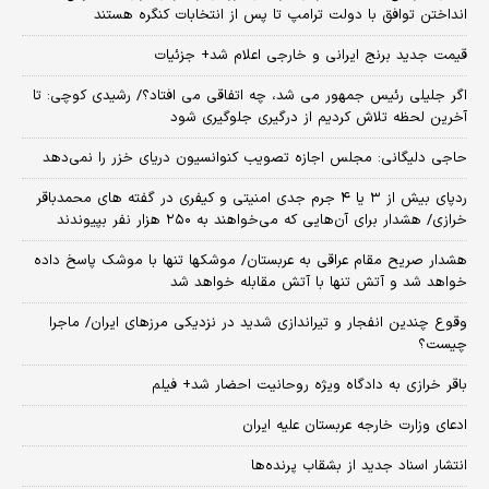
انداختن توافق با دولت ترامپ تا پس از انتخابات کنگره هستند
قیمت جدید برنج ایرانی و خارجی اعلام شد+ جزئیات
اگر جلیلی رئیس جمهور می شد، چه اتفاقی می افتاد؟/ رشیدی کوچی: تا
آخرین لحظه تلاش کردیم از درگیری جلوگیری شود
حاجی دلیگانی: مجلس اجازه تصویب کنوانسیون دریای خزر را نمی‌دهد
ردپای بیش از ۳ یا ۴ جرم جدی امنیتی و کیفری در گفته های محمدباقر
خرازی/ هشدار برای آن‌هایی که می‌خواهند به ۲۵۰ هزار نفر بپیوندند
هشدار صریح مقام عراقی به عربستان/ موشکها تنها با موشک پاسخ داده
خواهد شد و آتش تنها با آتش مقابله خواهد شد
وقوع چندین انفجار و تیراندازی شدید در نزدیکی مرز‌های ایران/ ماجرا
چیست؟
باقر خرازی به دادگاه ویژه روحانیت احضار شد+ فیلم
ادعای وزارت خارجه عربستان علیه ایران
انتشار اسناد جدید از بشقاب پرنده‌ها