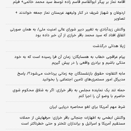
اقامه نماز بر پیکر ابوالقاسم قاسم زاده توسط سید محمد خاتمی+ فیلم
اردوغان و شهباز شریف در کنار ولیعهد عربستان نماز جمعه خواندند +
تصاویر
واکنش زیدآبادی به تغییر دبیر شورای عالی امنیت ملی/ به همان صورتی
اتفاق افتاد که سید محمد باقر خرازی از آن خبر داده بود
ژیلا هدائی درگذشت
پیام عراقچی خطاب به همسایگان؛ زمان آن فرا رسیده است که به خود
متکی باشیم و برادری واقعی را در پیش گیریم
مابه التفاوت حقوق بازنشستگان چه زمانی پرداخت می‌شود؟/ پاسخ
مدیرکل امور مستمری‌های تامین اجتماعی را بخوانید
حمله تند یک نماینده مجلس به باقر خرازی: اگر به شلاق محکوم شوی
حاضرم با وضو آن را اجرا کنم
شرط مهم آمریکا برای لغو محاصره دریایی ایران
واکنش ابطحی به اظهارات جنجالی باقر خرازی؛ حرفهایش از حملات
مستقیم آمریکا و اسرائیل و براندازان تلختر و حتی خطرناکتر است