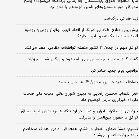
مابه التفاوت حقوق بازنشستگان چه زمانی پرداخت می‌شود؟/ پاسخ
مدیرکل امور مستمری‌های تامین اجتماعی را بخوانید
ژیلا هدائی درگذشت
پیش‌بینی منابع اطلاعاتی آمریکا از اقدام قریب‌الوقوع پوتین/ روسیه
قصد حمله به یک عضو ناتو را دارد؟
توافق مهم در جده/ ۳ کشور منطقه توافقنامه نظامی امضا می‌کنند
گفت‌وگوی متنی با چت‌جی‌پی‌تی نامحدود و رایگان شد + جزئیات
عراقچی پیام جدید صادر کرد
تصادف شدید در این محور/ ۴ نفر جان باختند
خبر انتصاب محسن رضایی به دبیری شورای عالی امنیت ملی صحت
دارد؟/ خبرگزاری فارس توضیح داد
جزئیاتی از مذاکرات ایران و عمان درباره تنگه هرمز/ تهران شرط انطباق
توافق با حقوق بین‌الملل را پذیرفت
تسنیم: منشأ صدای انفجار در قشم، هدف قرار دادن اهداف متخاصم
بود/ جزئیات اعلام می‌شود