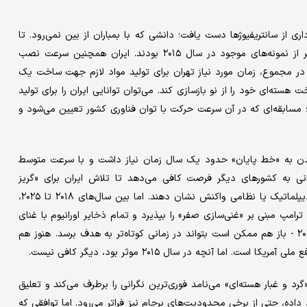
اری از سانتریفیوژها دست یافت؛ دانشی که با بمباران از بین نمی‌رود. تا
ژوئن ۲۰۲۵، پیشرفته‌ترین سانتریفیوژهای ایران تقریبا ۶ برابر کارآمدتر از نمونه‌های موجود در سال ۲۰۱۵ بودند. ایران همچنین سرعت نصب
نه در مجموع، زمان مورد نیاز تهران برای تولید مواد لازم جهت ساخت یک
هسته‌ای خود را از نو بازسازی کند. می‌توان توانایی ایران را برای تولید
؛ مسابقه‌ای که در آن سرعت حرکت با توان فناوری کشور تعیین می‌شود و
سیدن به «خط پایان» حدود یک سال زمان نیاز داشت و با سرعت متوسط
انی به کشورهای دیگر فرصت کافی می‌دهد تا تلاش ایران برای «گریز
هسته‌ای» را شناسایی کرده و پیش از رسیدن تهران به هدف، از راه دیپلماتیک یا نظامی واکنش نشان دهند. اما بین سال‌های ۲۰۱۸ تا ۲۰۲۵،
ترامپ مبنی بر «غنی‌سازی صفر» را بپذیرد و تمام ذخایر اورانیوم با غنای
بالای خود را کنار بگذارد - یعنی محدودیت‌هایی شدیدتر از برجام ۲۰۱۵ - باز هم ممکن است بتواند در زمانی کوتاه‌تر به هدف برسد. هنوز هم
ما آنچه در سال ۲۰۱۵ موثر بود، دیگر کافی نیست.
، چیزی که ترامپ آن را «گرد و غبار هسته‌ای» می‌نامد فوری‌ترین نگرانی را برطرف می‌کند و تعلیق
 داده، حتی از برخی محدودیت‌های برجام نیز فراتر می‌رود. اما توافقی که