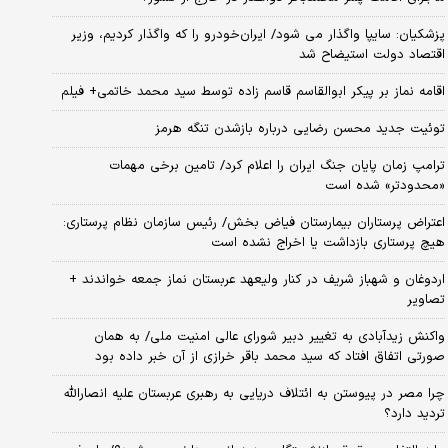
پزشکیان: سایپا واگذار می شود/ ایران‌خودرو را که واگذار کردیم، وزیر
اقتصاد دولت استیضاح شد
اقامه نماز بر پیکر ابوالقاسم قاسم زاده توسط سید محمد خاتمی+ فیلم
توئیت جدید محسن رضایی درباره بازشدن تنگه هرمز
ترامپ زمان پایان جنگ ایران را اعلام کرد/ تامین برخی مهمات
«محدودتر» شده است
اعتراض پرستاران بیمارستان فیاض بخش/ رئیس سازمان نظام پرستاری:
هیچ پرستاری بازداشت یا اخراج نشده است
اردوغان و شهباز شریف در کنار ولیعهد عربستان نماز جمعه خواندند +
تصاویر
واکنش زیدآبادی به تغییر دبیر شورای عالی امنیت ملی/ به همان
صورتی اتفاق افتاد که سید محمد باقر خرازی از آن خبر داده بود
چرا مصر در پیوستن به ائتلاف دریایی به رهبری عربستان علیه انصارالله
تردید دارد؟