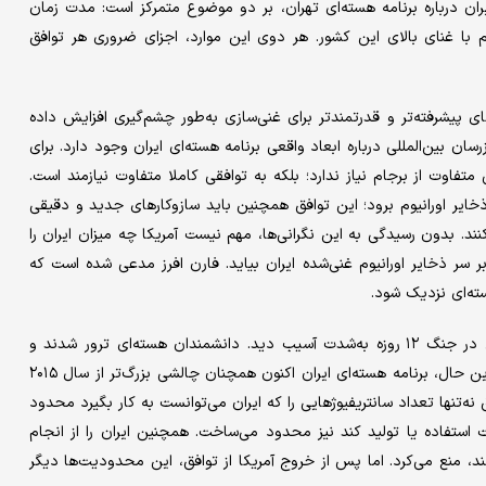
ان درباره برنامه هسته‌ای تهران، بر دو موضوع متمرکز است: مدت زمان
وم با غنای بالای این کشور. هر دوی این موارد، اجزای ضروری هر توافق
های پیشرفته‌تر و قدرتمندتر برای غنی‌سازی به‌طور چشم‌گیری افزایش داده
ان بین‌المللی درباره ابعاد واقعی برنامه هسته‌ای ایران وجود دارد. برای
 متفاوت از برجام نیاز ندارد؛ بلکه به توافقی کاملا متفاوت نیازمند است.
به غنی‌سازی و ذخایر اورانیوم برود؛ این توافق همچنین باید سازوکارهای جدید و دقیقی
کنند. بدون رسیدگی به این نگرانی‌ها، مهم نیست آمریکا چه میزان ایران را
ر سر ذخایر اورانیوم غنی‌شده ایران بیاید. فارن افرز مدعی شده است که
ه‌ای نزدیک شود.
ژوئن گذشته، برنامه غنی‌سازی ایران در اثر حملات آمریکا و اسرائیل در جنگ ۱۲ روزه به‌شدت آسیب دید. دانشمندان هسته‌ای ترور شدند و
ظرفیت غنی‌سازی در تاسیسات زیرزمینی فردو و نطنز تخریب شد. با این حال، برنامه هسته‌ای ایران اکنون همچنان چالشی بزرگ‌تر از سال ۲۰۱۵
‌تنها تعداد سانتریفیوژهایی را که ایران می‌توانست به کار بگیرد محدود
نست استفاده یا تولید کند نیز محدود می‌ساخت. همچنین ایران را از انجام
ند، منع می‌کرد. اما پس از خروج آمریکا از توافق، این محدودیت‌ها دیگر