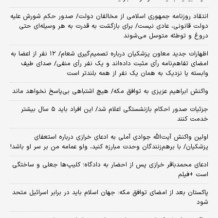
انتقاد روزنامه جمهوری اسلامی از مخالفان دولت/ صدور حکم شورش علیه
دولت قانونی، عادی نیست/ برای بازگشت به قدرت به هر وسیله‌ای حتی
دروغ و توطئه متوسل می‌شوند
اظهارات جدید معاون پزشکیان درباره تصمیم‌گیری شعام/ ۱۲ نفر از اعضا به
امضای تفاهم‌نامه رأی مثبت داده‌اند و یک نفر رأی منفی/ صدای طیف
وابسته یا نزدیک به همان یک نفر از همه بلندتر است
واکنش ابراهیم عزیزی به توافق مکه/ هیچ اشتباهی بی‌پاسخ نخواهد ماند
جزئیات صدور احکام بازنشستگی اعلام شد/ این افراد باید ۵ سال بیشتر
خدمت کنند
اولین واکنش آیت‌الله جوادی آملی به ادعای خرازی درباره استعفای
پزشکیان/ با برهم‌زنندگان وحدت مبارزه کنید، ولو عمامه من بر سر او باشد!
ادعای محمدباقر خرازی پس از احضار به دادگاه؛ کلیپ‌ها جعلی و ساختگی
است +فیلم
پاکستان بعد از امضای توافق مکه: جهان اسلام باید در برابر اسرائیل متحد
شود