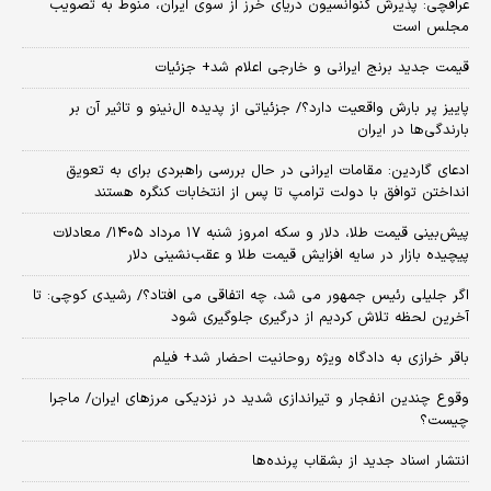
عراقچی: پذیرش کنوانسیون دریای خرز از سوی ایران، منوط به تصویب
مجلس است
قیمت جدید برنج ایرانی و خارجی اعلام شد+ جزئیات
پاییز پر بارش واقعیت دارد؟/ جزئیاتی از پدیده ال‌نینو و تاثیر آن بر
بارندگی‌ها در ایران
ادعای گاردین: مقامات ایرانی در حال بررسی راهبردی برای به تعویق
انداختن توافق با دولت ترامپ تا پس از انتخابات کنگره هستند
پیش‌بینی قیمت طلا، دلار و سکه امروز شنبه ۱۷ مرداد ۱۴۰۵/ معادلات
پیچیده بازار در سایه افزایش قیمت طلا و عقب‌نشینی دلار
اگر جلیلی رئیس جمهور می شد، چه اتفاقی می افتاد؟/ رشیدی کوچی: تا
آخرین لحظه تلاش کردیم از درگیری جلوگیری شود
باقر خرازی به دادگاه ویژه روحانیت احضار شد+ فیلم
وقوع چندین انفجار و تیراندازی شدید در نزدیکی مرز‌های ایران/ ماجرا
چیست؟
انتشار اسناد جدید از بشقاب پرنده‌ها