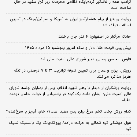
ترامپ همه را غافلگیر کرد/پایگاه نظامی محرمانه زیر کاخ سفید در حال
ساخت است
روایت رویترز از پیام هشدارآمیز ایران به آمریکا و اسرائیل/جنگ در آخرین
لحظه متوقف شد
حادثه مرگبار در اصفهان؛ ۴ نفر جان باختند
پیش‌بینی قیمت طلا، دلار و سکه امروز پنجشنبه ۱۵ مرداد ۱۴۰۵
فارس: محسن رضایی دبیر شورای عالی امنیت ملی شد
رویترز: ایران و عمان برای تعیین تعرفه ترانزیت ۳ تا ۷ درصدی در تنگه
هرمز مذاکره می‌کنند
روایت پزشکیان از دیدار با رهبر شهید انقلاب پس از بمباران جلسه شورای
عالی امنیت ملی؛ ایشان مانند یک کوه در پشتیبانی از دولت حامی بودند
+فیلم
کدام روش پخت تخم مرغ برای بدن مفید است؟/ خام، آب‌پز یا سرخ‌شده؟
غول موشکی کره شمالی به حرکت درآمد/ پیونگ‌یانگ یک بالستیک شلیک
کرد