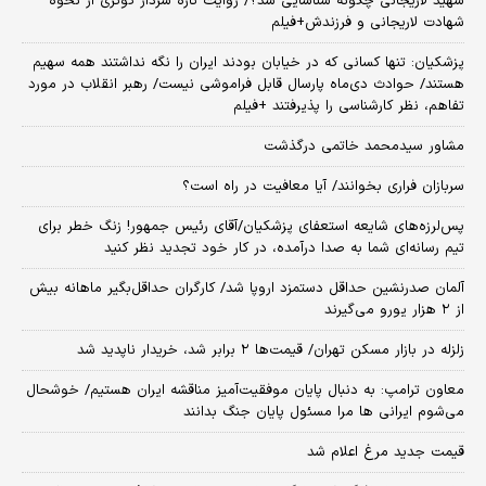
شهید لاریجانی چگونه شناسایی شد؟/ روایت تازه سردار کوثری از نحوه
شهادت لاریجانی و فرزندش+فیلم
پزشکیان: تنها کسانی که در خیابان بودند ایران را نگه نداشتند همه سهیم
هستند/ حوادث دی‌ماه پارسال قابل فراموشی نیست/ رهبر انقلاب در مورد
تفاهم، نظر کارشناسی را پذیرفتند +فیلم
مشاور سیدمحمد خاتمی درگذشت
سربازان فراری بخوانند/ آیا معافیت در راه است؟
پس‌لرزه‌های شایعه استعفای پزشکیان/آقای رئیس جمهور! زنگ خطر برای
تیم رسانه‌ای شما به صدا درآمده، در کار خود تجدید نظر کنید
آلمان صدرنشین حداقل دستمزد اروپا شد/ کارگران حداقل‌بگیر ماهانه بیش
از ۲ هزار یورو می‌گیرند
زلزله در بازار مسکن تهران/ قیمت‌ها ۲ برابر شد، خریدار ناپدید شد
معاون ترامپ: به دنبال پایان موفقیت‌آمیز مناقشه ایران هستیم/ خوشحال
می‌شوم ایرانی ها مرا مسئول پایان جنگ بدانند
قیمت جدید مرغ اعلام شد