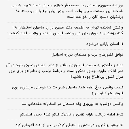
روزنامه جمهوری اسلامی به محمدباقر خرازی و برادر داماد شهید رئیسی
تاخت/ این جماعت خیلی وقت است برای ایران تیغ را از رو بسته‌اند/
پزشکیان دستِ آنان را خوانده است
واکنش نماینده تهران به اطلاعیه دفتر رهبری در رد ماجرای استعفای ۲۸
گانه پزشکیان / دوران بزن در رو علیه فرامین و تدابیر ولایت فقیه گذشت!
۱۱ استان بارانی می‌شود
توافق کشورهای عرب و مسلمان درباره اسرائیل
کنایه زیدآبادی به محمدباقر خرازی/ وقتی از عذاب کشیدن عموی خود در آن
دنیا اطلاع دارید، چطور ممکن است از برنامهٔ ترامپ و نتانیاهو برای ترور
سران کشور بی‌اطلاع بوده باشید؟!
قیمت واقعی مرغ اعلام شد/ ماجرای ضرر ۵۰ هزارتومانی مرغداران روی
فروش هر کیلو مرغ
واکنش «ونس» به پیروزی یک مسلمان در انتخابات مقدماتی سنا
شرط ادامه دریافت یارانه نقدی و کالابرگ اعلام شد+ نحوه استعلام
نتانیاهو بزرگترین دوستش را معرفی کرد/ بی بی از هند قدردانی کرد