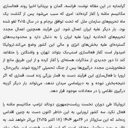
گرانمایه در این مقاله نوشت: فرانسه، آلمان و بریتانیا اخیرا روند فعالسازی
مکانیسم ماشه را آغاز کرده‌اند؛ امری که سبب می‌شود پس از گذشت یک
ماه تحریم‌های سازمان ملل که تحت توافق برجام و در سال ۲۰۱۵ لغو شده
بود، بار دیگر علیه ایران اعمال شود. این فرآیند همچنین اعمال مجدد
تحریم‌های اتحادیه اروپا علیه ایران را به دنبال دارد و محدودیت‌های
گسترده‌ای علیه بخش‌های انرژی و مالی این کشور وضع می‌کند.تروئیکا
امیدوار است آغاز فعالسازی اسنپ‌بک بتواند تهران و واشنگتن را متقاعد
کند تا دور جدیدی از مذاکرات هسته‌ای را آغاز کرده و از این طریق مانع از
شعله‌ورشدن مجدد درگیری‌ها پس از جنگ تحمیلی ۱۲روزه شوند. بااین‌حال،
اروپا با فعال‌سازی این فرآیند دست به قمار بزرگی زده است، قماری که اگر
نتیجه‌بخش نبوده و به دیپلماسی میدان ندهد، می‌تواند بار دیگر گزینه
درگیری نظامی را در معادلات موجود قرار دهد.
تروئیکا طی دوران نخست ریاست‌جمهوری دونالد ترامپ مکانیسم ماشه را
فعال نکرد. سه کشور اروپایی به این خاطر اکنون دست به چنین اقدامی
زده‌اند که این سازوکار در ۲۶مهر ۱۴۰۴ (۱۸ اکتبر ۲۰۲۵) بی‌اثر خواهد شد. به
نظر می‌رسد بروکسل معتقد است که این آخرین فرصت این بلوک برای