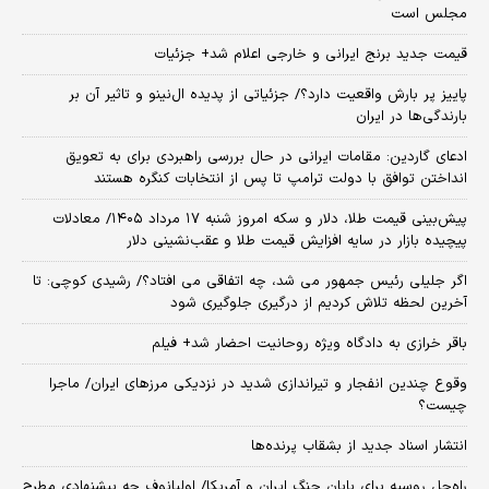
مجلس است
قیمت جدید برنج ایرانی و خارجی اعلام شد+ جزئیات
پاییز پر بارش واقعیت دارد؟/ جزئیاتی از پدیده ال‌نینو و تاثیر آن بر
بارندگی‌ها در ایران
ادعای گاردین: مقامات ایرانی در حال بررسی راهبردی برای به تعویق
انداختن توافق با دولت ترامپ تا پس از انتخابات کنگره هستند
پیش‌بینی قیمت طلا، دلار و سکه امروز شنبه ۱۷ مرداد ۱۴۰۵/ معادلات
پیچیده بازار در سایه افزایش قیمت طلا و عقب‌نشینی دلار
اگر جلیلی رئیس جمهور می شد، چه اتفاقی می افتاد؟/ رشیدی کوچی: تا
آخرین لحظه تلاش کردیم از درگیری جلوگیری شود
باقر خرازی به دادگاه ویژه روحانیت احضار شد+ فیلم
وقوع چندین انفجار و تیراندازی شدید در نزدیکی مرز‌های ایران/ ماجرا
چیست؟
انتشار اسناد جدید از بشقاب پرنده‌ها
راه‌حل روسیه برای پایان جنگ ایران و آمریکا/ اولیانوف چه پیشنهادی مطرح