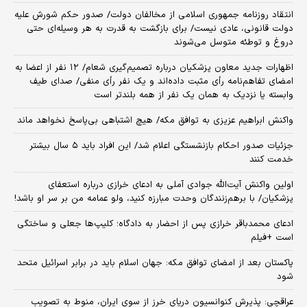
انتقاد روزنامه جمهوری اسلامی از مخالفان دولت/ صدور حکم شورش علیه
دولت قانونی، عادی نیست/ برای بازگشت به قدرت به هر وسیله‌ای حتی
دروغ و توطئه متوسل می‌شوند
اظهارات جدید معاون پزشکیان درباره تصمیم‌گیری شعام/ ۱۲ نفر از اعضا به
امضای تفاهم‌نامه رأی مثبت داده‌اند و یک نفر رأی منفی/ صدای طیف
وابسته یا نزدیک به همان یک نفر از همه بلندتر است
واکنش ابراهیم عزیزی به توافق مکه/ هیچ اشتباهی بی‌پاسخ نخواهد ماند
جزئیات صدور احکام بازنشستگی اعلام شد/ این افراد باید ۵ سال بیشتر
خدمت کنند
اولین واکنش آیت‌الله جوادی آملی به ادعای خرازی درباره استعفای
پزشکیان/ با برهم‌زنندگان وحدت مبارزه کنید، ولو عمامه من بر سر او باشد!
ادعای محمدباقر خرازی پس از احضار به دادگاه؛ کلیپ‌ها جعلی و ساختگی
است +فیلم
پاکستان بعد از امضای توافق مکه: جهان اسلام باید در برابر اسرائیل متحد
شود
عراقچی: پذیرش کنوانسیون دریای خرز از سوی ایران، منوط به تصویب