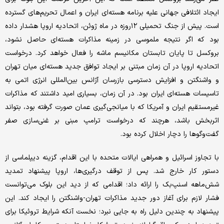
ایجاد ائتلافی جهانی علیه برنامه هسته‌ای ایران و اعمال تحریم‌های گسترده
است. پیش از جنگ تحمیلی ۱۲روزه در ماه ژوئن، اتحادیه اروپا هشدار داده
بود که اگر نتیجه ملموسی در زمینه مذاکرات هسته‌ای حاصل نشود،
بروکسل تا پایان تابستان مکانیسم ماشه را فعال خواهد کرد. درخواست
اتحادیه اروپا در آن زمان مبتنی بر ایجاد توافق جدید هسته‌ای میان تهران
و واشنگتن و افزایش دسترسی بازرسان آژانس بین‌المللی انرژی اتمی به
تاسیسات هسته‌ای ایران بود. در آن زمان، بسیاری امید داشتند که مذاکرات
غیرمستقیم ایران و آمریکا که با میانجی‌گیری عمان صورت گرفته بود، بتواند
اثربخش باشد، هرچند که درخواست ترامپ مبنی بر غنی‌سازی صفر
گفت‌وگوها را دچار اخلال کرده بود.
با تجاوز اسرائیل و همراهی ایالات متحده با این اقدام، گزینه دیپلماسی از
دستور کار خارج شد. پس از توقف درگیری‌ها، اروپا پیشنهاد تمدید
شش‌ماهه اسنپ‌بک را ارائه داد؛ اقدامی که از دید این بلوک می‌توانست
فشار لازم برای آغاز دور جدید مذاکرات تهران-‌واشنگتن را ایجاد کند. این
پیشنهاد به چندین دلیل راه به جایی نبرد؛ نخست آنکه شرایط تروئیکا برای