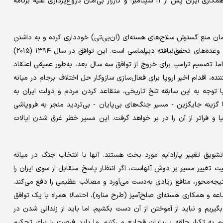
ایران به‌عنوان بخشی از «محور شرارت» در سال ۱۳۸۱ (۲۰۰۲)، به‌رغم همکاری ایران پس از ۱۱ سپتامبر؛ و کارزار بی‌امان دروغ‌پردازی علیه برنامه
ان منع گسترش سلاح‌های هسته‌ای (ان‌پی‌تی) خودداری کرده و به داشتن
زرادخانه بزرگ هسته‌ای نامشروع معروف است. سرگذشت برجام نماد وعده‌های تحقق‌نیافته دیپلماسی است. این توافق در سال ۱۳۹۴ (۲۰۱۵)
اما تصمیم ترامپ برای خروج از توافق سه سال بعد، به‌طور عمیقی اعتقاد
ننده، اقدام اخیر اروپا برای فعال‌سازی سازوکار حل اختلاف برجام در میانه
ا توجه به این سابقه تلخ تاریخی، متقاعد کردن مردم و دولت ایران به
زینه جایگزین - مسیر جنگ‌های بی‌پایان - بی‌تردید منجر به فروپاشی
یا و فراتر از آن را در بر خواهد گرفت. این مسیر خطر غرق شدن ایالات
تشویق تغییر پارادایم مورد بحث هستند. آنها با انتخاب جنگ در میانه
ولیت تغییر مسیر بر دوش آنهاست، اگر انتظار پاسخ متقابل از سوی ایران را
نتیجه‌محور، منافع زیادی به‌دست می‌آورد و مصائب عظیمی را دفع می‌کند.
 و همکاری هسته‌ای صلح‌آمیز (طرح مناره)، احتمالا همراه با یک توافق
 بگیریم و نباید از آموختن از آن دست بکشیم. اما باید از زندانی شدن در
ه تکرار حلقه بی‌پایان فجایع می‌کنیم. ما باید فرصت را برای تحکیم