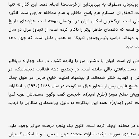
 رویکردی معطوف به بهره‌برداری از فرصت‌ها انجام دهد. این گذار نه تنها
ست. تحقق آن مستلزم عزم راسخ داخلی و عدم مداخله خارجی است؛ انگیزه
ملی است. بزرگ‌ترین امکان ایران در مردمش نهفته است. هزاره‌های تاریخ
‌ای است که دشمنان ظاهرا برتر را ناکام کرده است؛ از تجاوز عراق در سال
انیاهو و دونالد ترامپ رئیس‌جمهور آمریکا. به همین دلیل است که چهار دهه
ت یابد.
نی آن است. ایران با داشتن مرز با پانزده کشور، در یک چهارراه بی‌نظیر
ن دست‌نیافتنی باقی مانده است. در چندین دهه‌ فعالیت دیپلماتیک، در
ءظن و تهدید خنثی شده‌اند. از پیشنهاد امنیت خلیج فارس در طول جنگ
ایران و عراق، تا اعلامیه ناکام همکاری با همسایگان در ساحل جنوبی خلیج فارس پس از تجاوز عراق به کویت در سال ۱۳۶۹ (۱۹۹۰) و ابتکارات
پویش صلح هرمز (طرح امید)»، «انجمن گفت‌ وگوی مسلمانان غرب آسیا
تمی (مِناره)»؛ همه این ابتکارات به دلیل بی‌اعتمادی متقابل با تردید
رک در منطقه ایجاد کرده است. اکنون یک پنجره فرصت حیاتی وجود دارد.
ن سعودی، سوریه، ترکیه، امارات متحده عربی و یمن - و با امکان گسترش