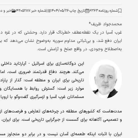
شماره روزنامه:
۶۳۶۳
تاریخ چاپ:
۱۴۰۴/۰۵/۲۶
شماره خبر:
۴۲۰۵۲۸۷
خبر و د
محمدجواد ظریف*
غرب آسیا در یک نقطه‌عطف خطرناک قرار دارد. وحشتی که در غزه در
ایران دفع شد، و بی‌ثباتی مداوم سوریه به‌وضوح نشان می‌دهد که برا
به‌اصطلاح وجودی، در واقع صلح و آرامش است.
این دوگانه‌سازی برای اسرائیل - آپارتاید داخل
می‌کند. هرچند دفاع قدرتمند ضروری است، اما 
تاریخی برای ایران و منطقه است: گذار از پارادا
موارد زیر است: گسترش روابط با همسایگان 
مسلمانان غرب آسیا و ازسرگیری گفت‌‌وگو با اروپا 
مدت‌هاست که کشورهای منطقه در چرخه‌های تعارض و فرصت‌های ازدست‌
و تصمیمی آگاهانه برای گسست از جبرگرایی تاریخی است. برای ایران، ا
ایران با اثبات اینکه طعمه‌ای آسان نیست و در برابر دو متجاوز مس