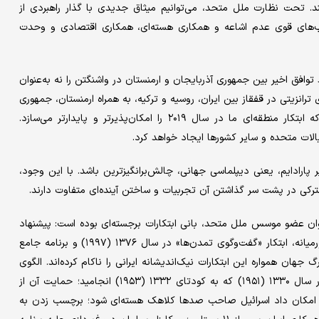
د. تحت نظارت ملل متحد، می‌توانیم میثاق جدیدی با گذار راهبردی از
رچوب‌های قوی عدم اشاعه و همکاری هسته‌ای، همکاری اقتصادی و وحدت
 توافق اخیر بین جمهوری آذربایجان و ارمنستان در واشنگتن را نه به‌عنوان
رانزیتی در قفقاز بین ایران، روسیه و ترکیه، به همراه ارمنستان، جمهوری
آذربایجان و گرجستان. توافق جدید زمینه‌ای جهانی فراهم می‌کند که ابتکار منطقه‌ای ما در سال ۲۰۱۹ را امکان‌پذیرتر و پایدارتر می‌سازد.
ات متحده و سایر کشورها ایجاد خواهد کرد.
ارادایم، یعنی دیپلماسی جهانی، چالش‌برانگیزترین باشد. با این وجود،
کی در پشت سر گذاشتن آن تجربیات و ساختن آینده‌ای متفاوت دارند.
وان عضو موسس ملل متحد، بانی ابتکارات برجسته‌ای بوده است: پیشنهاد
سال ۱۳۵۳ (۱۹۷۴) برای ایجاد منطقه عاری از سلاح هسته‌ای در خاورمیانه، ابتکار «گفت‌وگوی تمدن‌ها» در سال ۱۳۷۶ (۱۹۹۷) و برنامه جامع
۲۰). متاسفانه، قدرت‌های بزرگ جهان همواره این ابتکارات نیک‌اندیشانه ایرانی را ناکام کرده‌اند. الگوی
تاریخی آشکار است: واکنش تهاجمی غرب به ملی‌سازی نفت ایران در سال ۱۳۳۰ (۱۹۵۱) که به کودتای ۱۳۳۲ (۱۹۵۳) انجامید؛ حمایت آن از
یران در سال ۱۳۵۹ (۱۹۸۰)؛ اقداماتش که امکان داد اسرائیل صاحب صدها کلاهک هسته‌ای شود؛ برچسب زدن به