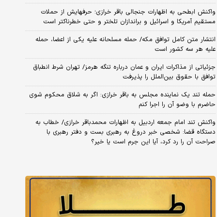
واکنش ابطحی به اظهارات جنجالی باقر خرازی؛ حرفهایش از حملات
مستقیم آمریکا و اسرائیل و براندازان تلختر و حتی خطرناکتر است
انتشار متن کامل توافق مکه/ حمله مسلحانه علیه یکی از اعضا، حمله
علیه هر سه کشور است
جزئیاتی از مذاکرات ایران و عمان درباره تنگه هرمز/ تهران شرط انطباق
توافق با حقوق بین‌الملل را پذیرفت
حمله تند یک نماینده مجلس به باقر خرازی: اگر به شلاق محکوم شوی
حاضرم با وضو آن را اجرا کنم
واکنش تند امام جمعه اردبیل به اظهارات محمدباقر خرازی/ خطاب به
دستگاه قضا: شخصی خبر دروغ به رهبری بست و دفتر رهبری با
صراحت آن را رد کرد، آیا این جرم است یا خیر؟