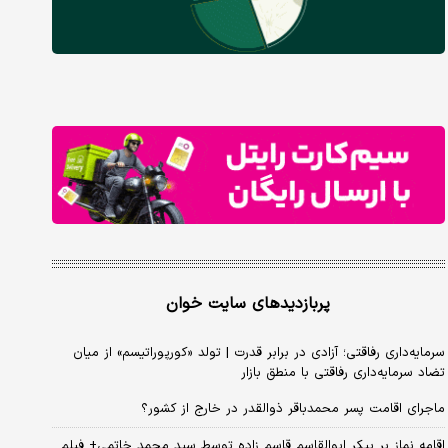
پربازدیدهای سایت خوان
سرمایه‌داری رفاقتی؛ آزادی در برابر قدرت | تولد «کورپوراتیسم» از میان
تضاد سرمایه‌داری رفاقتی با منطق بازار
ماجرای اقامت پسر محمدباقر ذوالقدر در خارج از کشور؟
اقامه نماز بر پیکر ابوالقاسم قاسم زاده توسط سید محمد خاتمی+ فیلم