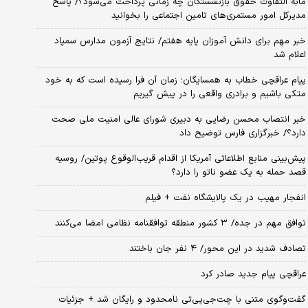
مابه التفاوت حقوق بازنشستگان چه زمانی پرداخت می‌شود؟/ پاسخ
مدیرکل امور مستمری‌های تامین اجتماعی را بخوانید
خبر مهم برای دانش آموزان پایه هفتم/ نتایج آزمون مدارس سمپاد
اعلام شد
پیام عراقچی خطاب به همسایگان؛ زمان آن فرا رسیده است که به خود
متکی باشیم و برادری واقعی را در پیش گیریم
خبر انتصاب محسن رضایی به دبیری شورای عالی امنیت ملی صحت
دارد؟/ خبرگزاری فارس توضیح داد
پیش‌بینی منابع اطلاعاتی آمریکا از اقدام قریب‌الوقوع پوتین/ روسیه
قصد حمله به یک عضو ناتو را دارد؟
انفجار مهیب در یک پالایشگاه نفت + فیلم
توافق مهم در جده/ ۳ کشور منطقه توافقنامه نظامی امضا می‌کنند
تصادف شدید در این محور/ ۴ نفر جان باختند
عراقچی پیام جدید صادر کرد
گفت‌وگوی متنی با چت‌جی‌پی‌تی نامحدود و رایگان شد + جزئیات