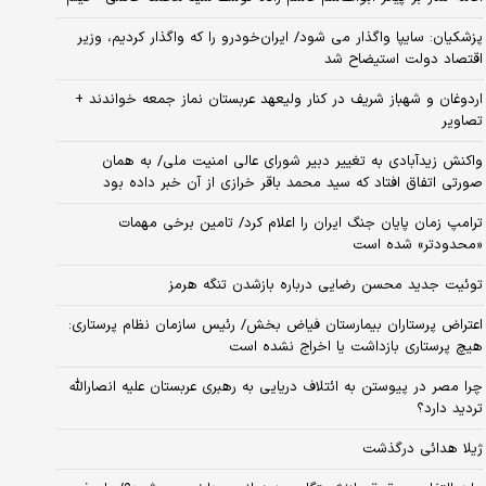
پزشکیان: سایپا واگذار می شود/ ایران‌خودرو را که واگذار کردیم، وزیر
اقتصاد دولت استیضاح شد
اردوغان و شهباز شریف در کنار ولیعهد عربستان نماز جمعه خواندند +
تصاویر
واکنش زیدآبادی به تغییر دبیر شورای عالی امنیت ملی/ به همان
صورتی اتفاق افتاد که سید محمد باقر خرازی از آن خبر داده بود
ترامپ زمان پایان جنگ ایران را اعلام کرد/ تامین برخی مهمات
«محدودتر» شده است
توئیت جدید محسن رضایی درباره بازشدن تنگه هرمز
اعتراض پرستاران بیمارستان فیاض بخش/ رئیس سازمان نظام پرستاری:
هیچ پرستاری بازداشت یا اخراج نشده است
چرا مصر در پیوستن به ائتلاف دریایی به رهبری عربستان علیه انصارالله
تردید دارد؟
ژیلا هدائی درگذشت