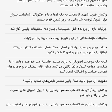
اظهارات مهم پزشکیان درباره دیدارش با رهبر انقلاب/ ایشان از نظر
وضعیت سلامت کاملاً سالم هستند
واکنش فرزند شهید لاریجانی به یک ادعا درباره چگونگی شناسایی پدرش
برای ترور/ فرضیه شناسایی در روز قدس قوی نیست
جزئیات تازه از پرونده قتل حمیدرضا رجب‌زاده/ تحقیقات پلیس آغاز شد
معوقات بازنشستگان در این تاریخ پرداخت می‌شود+ جزئیات
حداد: چین و روسیه برندگان اصلی جنگ فعلی هستند/ تلاش می‌کنند
توافق پایداری بین ایران و آمریکا شکل نگیرد
کنایه یک روحانی اصولگرا به یاران سعید جلیلی/ می خواهند دولت را با
شکست مواجه کنند/ دائماً تلاش می‌کنند میان آقای پزشکیان و فرماندهان
نظامی جدایی و اختلاف ایجاد کنند
تقویت ال نینو تایید شد/ پاییز منتظر بارش‌های شدید باشیم؟
واکنش زیدآبادی به انتصاب محسن رضایی به دبیری شورای عالی امنیت
ملی و رفتن ذوالقدر
واکنش زیدآبادی به انتصاب محسن رضایی به دبیر شورای عالی امنیت ملی