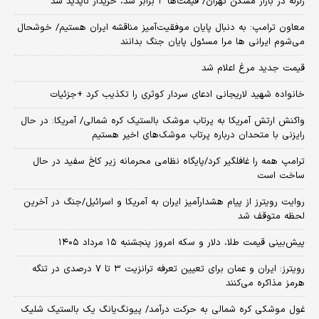
زلزله در بازار مسکن تهران/ قیمت‌ها ۲ برابر شد، خریدار ناپدید شد
معاون ترامپ: به دنبال پایان موفقیت‌آمیز مناقشه ایران هستیم/ خوشحال
می‌شوم ایرانی ها مرا مسئول پایان جنگ بدانند
قیمت جدید مرغ اعلام شد
خانواده شهید لاریجانی ادعای سردار کوثری را تکذیب کرد +جزئیات
واکنش ارتش آمریکا به پرتاب موشک بالستیک کره شمالی/ آمریکا: در حال
رایزنی با متحدان درباره پرتاب موشک‌های اخیر هستیم
ترامپ همه را غافلگیر کرد/پایگاه نظامی محرمانه زیر کاخ سفید در حال
ساخت است
روایت رویترز از پیام هشدارآمیز ایران به آمریکا و اسرائیل/جنگ در آخرین
لحظه متوقف شد
پیش‌بینی قیمت طلا، دلار و سکه امروز پنجشنبه ۱۵ مرداد ۱۴۰۵
رویترز: ایران و عمان برای تعیین تعرفه ترانزیت ۳ تا ۷ درصدی در تنگه
هرمز مذاکره می‌کنند
غول موشکی کره شمالی به حرکت درآمد/ پیونگ‌یانگ یک بالستیک شلیک