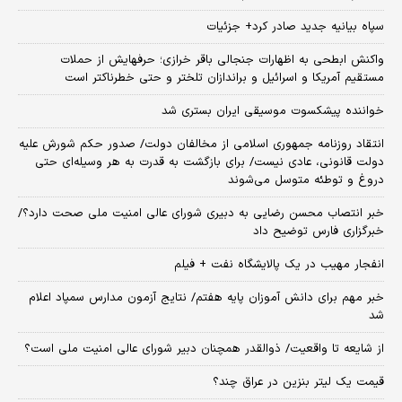
سپاه بیانیه جدید صادر کرد+ جزئیات
واکنش ابطحی به اظهارات جنجالی باقر خرازی؛ حرفهایش از حملات
مستقیم آمریکا و اسرائیل و براندازان تلختر و حتی خطرناکتر است
خواننده پیشکسوت موسیقی ایران بستری شد
انتقاد روزنامه جمهوری اسلامی از مخالفان دولت/ صدور حکم شورش علیه
دولت قانونی، عادی نیست/ برای بازگشت به قدرت به هر وسیله‌ای حتی
دروغ و توطئه متوسل می‌شوند
خبر انتصاب محسن رضایی به دبیری شورای عالی امنیت ملی صحت دارد؟/
خبرگزاری فارس توضیح داد
انفجار مهیب در یک پالایشگاه نفت + فیلم
خبر مهم برای دانش آموزان پایه هفتم/ نتایج آزمون مدارس سمپاد اعلام
شد
از شایعه تا واقعیت/ ذوالقدر همچنان دبیر شورای ‌عالی امنیت ملی است؟
قیمت یک لیتر بنزین در عراق چند؟