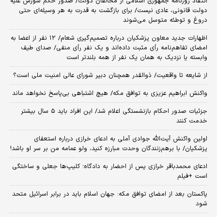
انتقاد روزنامه جمهوری اسلامی از مخالفان دولت/ صدور حکم شورش علیه
دولت قانونی، عادی نیست/ برای بازگشت به قدرت به هر وسیله‌ای حتی
دروغ و توطئه متوسل می‌شوند
اظهارات جدید معاون پزشکیان درباره تصمیم‌گیری شعام/ ۱۲ نفر از اعضا به
امضای تفاهم‌نامه رأی مثبت داده‌اند و یک نفر رأی منفی/ صدای طیف
وابسته یا نزدیک به همان یک نفر از همه بلندتر است
از شایعه تا واقعیت/ ذوالقدر همچنان دبیر شورای ‌عالی امنیت ملی است؟
واکنش ابراهیم عزیزی به توافق مکه/ هیچ اشتباهی بی‌پاسخ نخواهد ماند
جزئیات صدور احکام بازنشستگی اعلام شد/ این افراد باید ۵ سال بیشتر
خدمت کنند
اولین واکنش آیت‌الله جوادی آملی به ادعای خرازی درباره استعفای
پزشکیان/ با برهم‌زنندگان وحدت مبارزه کنید، ولو عمامه من بر سر او باشد!
ادعای محمدباقر خرازی پس از احضار به دادگاه؛ کلیپ‌ها جعلی و ساختگی
است +فیلم
پاکستان بعد از امضای توافق مکه: جهان اسلام باید در برابر اسرائیل متحد
شود