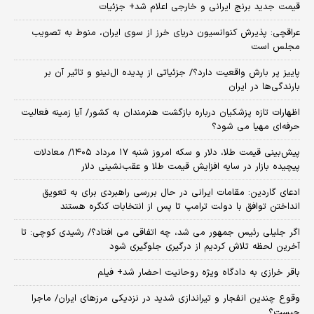
قیمت جدید برنج ایرانی و خارجی اعلام شد+ جزئیات
عراقچی: پذیرش کنوانسیون دریای خرز از سوی ایران، منوط به تصویب
مجلس است
پاییز پر بارش واقعیت دارد؟/ جزئیاتی از پدیده ال‌نینو و تاثیر آن بر
بارندگی‌ها در ایران
اظهارات تازه پزشکیان درباره بازگشت هنرمندان به کشور/ آیا زمینه فعالیت
حرفه‌ای مهیا می شود؟
پیش‌بینی قیمت طلا، دلار و سکه امروز شنبه ۱۷ مرداد ۱۴۰۵/ معادلات
پیچیده بازار در سایه افزایش قیمت طلا و عقب‌نشینی دلار
ادعای گاردین: مقامات ایرانی در حال بررسی راهبردی برای به تعویق
انداختن توافق با دولت ترامپ تا پس از انتخابات کنگره هستند
اگر جلیلی رئیس جمهور می شد، چه اتفاقی می افتاد؟/ رشیدی کوچی: تا
آخرین لحظه تلاش کردیم از درگیری جلوگیری شود
باقر خرازی به دادگاه ویژه روحانیت احضار شد+ فیلم
وقوع چندین انفجار و تیراندازی شدید در نزدیکی مرز‌های ایران/ ماجرا
چیست؟