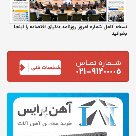
نسخه کامل شماره امروز روزنامه «دنیای‌ اقتصاد» را اینجا
بخوانید