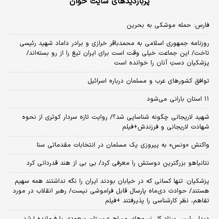
پربازدیدهای سایت خوان
فارس: حمله موشکی به بحرین
روزنامه جمهوری اسلامی به محمدباقر خرازی و برادر داماد شهید رئیسی
تاخت/ این جماعت خیلی وقت است برای ایران تیغ را از رو بسته‌اند/
پزشکیان دستِ آنان را خوانده است
توافق کشورهای عرب و مسلمان درباره اسرائیل
۱۱ استان بارانی می‌شود
شهید لاریجانی چگونه شناسایی شد؟/ روایت تازه سردار کوثری از نحوه
شهادت لاریجانی و فرزندش+فیلم
واکنش «ونس» به پیروزی یک مسلمان در انتخابات مقدماتی سنا
نتانیاهو بزرگترین دوستش را معرفی کرد/ بی بی از هند قدردانی کرد
پزشکیان: تنها کسانی که در خیابان بودند ایران را نگه نداشتند همه سهیم
هستند/ حوادث دی‌ماه پارسال قابل فراموشی نیست/ رهبر انقلاب در مورد
تفاهم، نظر کارشناسی را پذیرفتند +فیلم
دیدار رئیس ستاد کل نیروهای مسلح عربستان سعودی با فرمانده ارشد