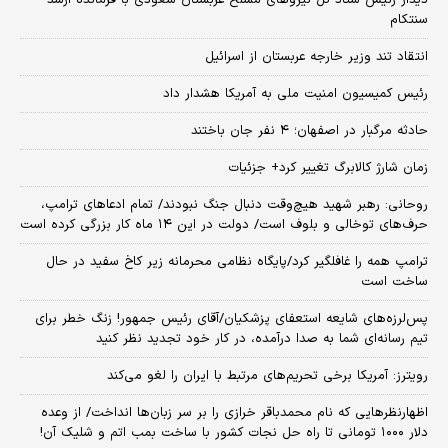
سنتکام
انتقاد تند وزیر خارجه عربستان از اسرائیل
رئیس کمیسیون امنیت ملی به آمریکا هشدار داد
حادثه مرگبار در اصفهان؛ ۴ نفر جان باختند
زمان شارژ کالابرگ تغییر کرد+ جزئیات
روحانی: رهبر شهید هیچ‌وقت دنبال جنگ نبودند/ تمام ادعاهای ترامپ،
حرف‌های توخالی و بلوف است/ دولت در این ۱۴ ماه کار بزرگی کرده است
ترامپ همه را غافلگیر کرد/پایگاه نظامی محرمانه زیر کاخ سفید در حال
ساخت است
پس‌لرزه‌های شایعه استعفای پزشکیان/آقای رئیس جمهور! زنگ خطر برای
تیم رسانه‌ای شما به صدا درآمده، در کار خود تجدید نظر کنید
رویترز: آمریکا برخی تحریم‌های مرتبط با ایران را لغو می‌کند
اظهارنظرهایی که نام محمدباقر خرازی را بر سر زبان‌ها انداخت/ از وعده
دلار ۱۰۰۰ تومانی تا راه حل نجات کشور با ساخت بمب اتم و شلیک آن!