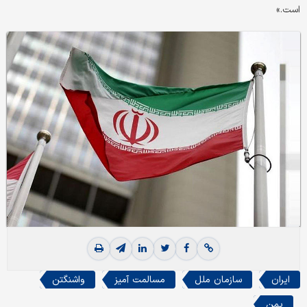
است.»
ایران
سازمان ملل
مسالمت آمیز
واشنگتن
یمن