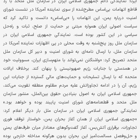
ایرنا: نمایندگی دائم جمهوری اسلامی ایران در سازمان ملل متحد با رد
قاطع اتهامات بی‌اساس مطرح‌شده از سوی نماینده آمریکا در نشست شورای
امنیت درباره یمن، این اتهامات را «بی‌اساس» دانست و تاکید کرد که
سیاست اصولی ایران همواره مبتنی بر حمایت از صلح، ثبات و راه‌حل
سیاسی در این کشور بوده است. نمایندگی جمهوری اسلامی ایران در
سازمان ملل روز پنج‌شنبه به وقت محلی در پی اظهارات نماینده آمریکا در
سازمان ملل، با ارسال نامه‌ای به شورای امنیت و دبیر کل سازمان ملل
متحد تصریح کرد: «واشنگتن نمی‌تواند با متهم‌سازی ایران، مسوولیت خود
در همدستی با جنایات رژیم صهیونیستی را پنهان کند. برخلاف ایالات
متحده که با ارسال تسلیحات و حمایت‌های مالی گسترده از جنایات این
رژیم، آن را در ادامه تجاوزاتش علیه مردم مظلوم منطقه تقویت می‌کند،
جمهوری اسلامی ایران به اصول بنیادین حقوق بین‌الملل، منشور سازمان
ملل متحد و قطعنامه‌های شورای امنیت پایبند بوده و خواهد بود.»
نمایندگی جمهوری اسلامی ایران در سازمان ملل بار دیگر اعلام کرد:
«جمهوری اسلامی ایران از همان آغاز بحران یمن، خواستار توقف فوری
تجاوزات، برقراری آتش‌بس، آغاز گفت‌وگوهای معنادار میان طرف‌های یمنی
و حل‌وفصل مسالمت‌آمیز این بحران بدون هرگونه مداخله خارجی بوده