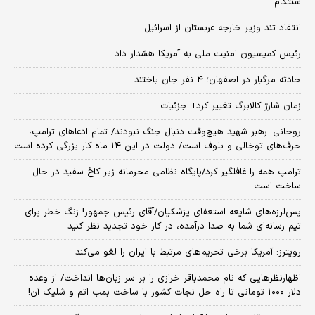
سنتکام
انتقاد تند وزیر خارجه عربستان از اسرائیل
رئیس کمیسیون امنیت ملی به آمریکا هشدار داد
حادثه مرگبار در اصفهان؛ ۴ نفر جان باختند
زمان شارژ کالابرگ تغییر کرد+ جزئیات
روحانی: رهبر شهید هیچ‌وقت دنبال جنگ نبودند/ تمام ادعاهای ترامپ،
حرف‌های توخالی و بلوف است/ دولت در این ۱۴ ماه کار بزرگی کرده است
ترامپ همه را غافلگیر کرد/پایگاه نظامی محرمانه زیر کاخ سفید در حال
ساخت است
پس‌لرزه‌های شایعه استعفای پزشکیان/آقای رئیس جمهور! زنگ خطر برای
تیم رسانه‌ای شما به صدا درآمده، در کار خود تجدید نظر کنید
رویترز: آمریکا برخی تحریم‌های مرتبط با ایران را لغو می‌کند
اظهارنظرهایی که نام محمدباقر خرازی را بر سر زبان‌ها انداخت/ از وعده
دلار ۱۰۰۰ تومانی تا راه حل نجات کشور با ساخت بمب اتم و شلیک آن!