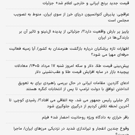
قیمت جدید برنج ایرانی و خارجی اعلام شد+ جزئیات
عراقچی: پذیرش کنوانسیون دریای خرز از سوی ایران، منوط به تصویب
مجلس است
پاییز پر بارش واقعیت دارد؟/ جزئیاتی از پدیده ال‌نینو و تاثیر آن بر
بارندگی‌ها در ایران
اظهارات تازه پزشکیان درباره بازگشت هنرمندان به کشور/ آیا زمینه فعالیت
حرفه‌ای مهیا می شود؟
پیش‌بینی قیمت طلا، دلار و سکه امروز شنبه ۱۷ مرداد ۱۴۰۵/ معادلات
پیچیده بازار در سایه افزایش قیمت طلا و عقب‌نشینی دلار
ادعای گاردین: مقامات ایرانی در حال بررسی راهبردی برای به تعویق
انداختن توافق با دولت ترامپ تا پس از انتخابات کنگره هستند
اگر جلیلی رئیس جمهور می شد، چه اتفاقی می افتاد؟/ رشیدی کوچی: تا
آخرین لحظه تلاش کردیم از درگیری جلوگیری شود
باقر خرازی به دادگاه ویژه روحانیت احضار شد+ فیلم
وقوع چندین انفجار و تیراندازی شدید در نزدیکی مرز‌های ایران/ ماجرا
چیست؟