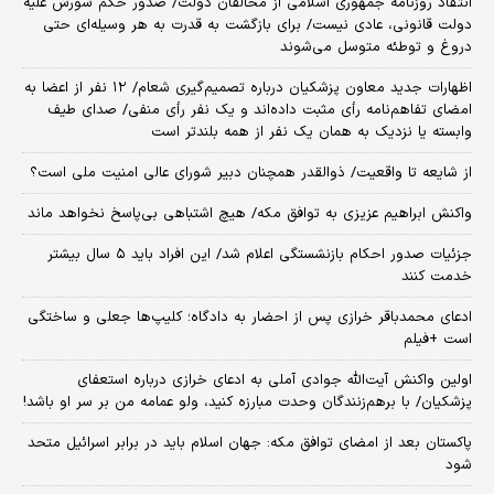
انتقاد روزنامه جمهوری اسلامی از مخالفان دولت/ صدور حکم شورش علیه
دولت قانونی، عادی نیست/ برای بازگشت به قدرت به هر وسیله‌ای حتی
دروغ و توطئه متوسل می‌شوند
اظهارات جدید معاون پزشکیان درباره تصمیم‌گیری شعام/ ۱۲ نفر از اعضا به
امضای تفاهم‌نامه رأی مثبت داده‌اند و یک نفر رأی منفی/ صدای طیف
وابسته یا نزدیک به همان یک نفر از همه بلندتر است
از شایعه تا واقعیت/ ذوالقدر همچنان دبیر شورای ‌عالی امنیت ملی است؟
واکنش ابراهیم عزیزی به توافق مکه/ هیچ اشتباهی بی‌پاسخ نخواهد ماند
جزئیات صدور احکام بازنشستگی اعلام شد/ این افراد باید ۵ سال بیشتر
خدمت کنند
ادعای محمدباقر خرازی پس از احضار به دادگاه؛ کلیپ‌ها جعلی و ساختگی
است +فیلم
اولین واکنش آیت‌الله جوادی آملی به ادعای خرازی درباره استعفای
پزشکیان/ با برهم‌زنندگان وحدت مبارزه کنید، ولو عمامه من بر سر او باشد!
پاکستان بعد از امضای توافق مکه: جهان اسلام باید در برابر اسرائیل متحد
شود