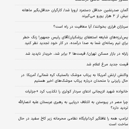
آلمان صدرنشین حداقل دستمزد اروپا شد/ کارگران حداقل‌بگیر ماهانه
بیش از ۲ هزار یورو می‌گیرند
سربازان فراری بخوانند/ آیا معافیت در راه است؟
پس‌لرزه‌های شایعه استعفای پزشکیان/آقای رئیس جمهور! زنگ خطر
برای تیم رسانه‌ای شما به صدا درآمده، در کار خود تجدید نظر کنید
زلزله در بازار مسکن تهران/ قیمت‌ها ۲ برابر شد، خریدار ناپدید شد
قیمت جدید مرغ اعلام شد
واکنش ارتش آمریکا به پرتاب موشک بالستیک کره شمالی/ آمریکا: در
حال رایزنی با متحدان درباره پرتاب موشک‌های اخیر هستیم
خانواده شهید لاریجانی ادعای سردار کوثری را تکذیب کرد +جزئیات
چرا مصر در پیوستن به ائتلاف دریایی به رهبری عربستان علیه انصارالله
تردید دارد؟
ترامپ همه را غافلگیر کرد/پایگاه نظامی محرمانه زیر کاخ سفید در حال
ساخت است