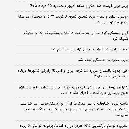
پیش‌بینی قیمت طلا، دلار و سکه امروز پنجشنبه ۱۵ مرداد ۱۴۰۵
رویترز: ایران و عمان برای تعیین تعرفه ترانزیت ۳ تا ۷ درصدی در تنگه
هرمز مذاکره می‌کنند
غول موشکی کره شمالی به حرکت درآمد/ پیونگ‌یانگ یک بالستیک
شلیک کرد
لیست بلندبالای توقیف اموال تراستی ها اعلام شد
شرط جدید بازنشستگی اعلام شد
خبر جدید پاکستان درباره مذاکرات ایران و آمریکا/ رایزنی کشورها درباره
تنگه هرمز ادامه دارد؟
اعتراض پرستاران بیمارستان فیاض بخش/ رئیس سازمان نظام پرستاری:
هیچ پرستاری بازداشت یا اخراج نشده است
پشت پرده اختلافات بر سر مذاکرات ایران و آمریکا/رجایی: می‌خواهند
پزشکیان را خسته کنند/هیچ مذاکره‌ای بدون پشتوانه جنگ به نتیجه
نمی‌رسد
العربیه: توافق بازگشایی تنگه هرمز در راه است/جزئیات توافق ۶۰ روزه