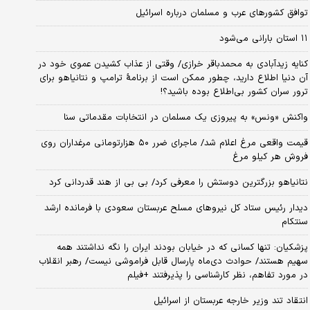
توافق کشورهای عرب و مسلمان درباره اسرائیل
۱۱ استان بارانی می‌شود
کنایه زیدآبادی به محمدباقر خرازی/ وقتی از عذاب کشیدن عموی خود در
آن دنیا اطلاع دارید، چطور ممکن است از برنامهٔ ترامپ و نتانیاهو برای
ترور سران کشور بی‌اطلاع بوده باشید؟!
واکنش «ونس» به پیروزی یک مسلمان در انتخابات مقدماتی سنا
قیمت واقعی مرغ اعلام شد/ ماجرای ضرر ۵۰ هزارتومانی مرغداران روی
فروش هر کیلو مرغ
نتانیاهو بزرگترین دوستش را معرفی کرد/ بی بی از هند قدردانی کرد
دیدار رئیس ستاد کل نیروهای مسلح عربستان سعودی با فرمانده ارشد
سنتکام
پزشکیان: تنها کسانی که در خیابان بودند ایران را نگه نداشتند همه
سهیم هستند/ حوادث دی‌ماه پارسال قابل فراموشی نیست/ رهبر انقلاب
در مورد تفاهم، نظر کارشناسی را پذیرفتند +فیلم
انتقاد تند وزیر خارجه عربستان از اسرائیل