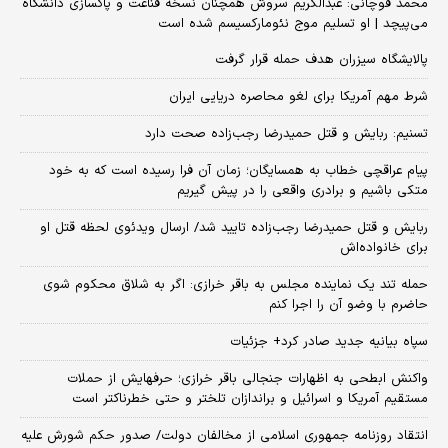
محمد قوچانی: عبدالکریم سروش همچنان نسخه قناعت و پاکسازی دانشگاه
می‌پیچد | او تسلیم موج نئومارکسیسم شده است
پالایشگاه سیزران هدف حمله قرار گرفت
شرط مهم آمریکا برای لغو محاصره دریایی ایران
تسنیم: ربایش و قتل حمیدرضا رجب‌زاده صحت دارد
پیام عراقچی خطاب به همسایگان؛ زمان آن فرا رسیده است که به خود
متکی باشیم و برادری واقعی را در پیش گیریم
ربایش و قتل حمیدرضا رجب‌زاده تایید شد/ ارسال ویدئوی لحظه قتل او
برای خانواده‌اش
حمله تند یک نماینده مجلس به باقر خرازی: اگر به شلاق محکوم شوی
حاضرم با وضو آن را اجرا کنم
سپاه بیانیه جدید صادر کرد+ جزئیات
واکنش ابطحی به اظهارات جنجالی باقر خرازی؛ حرفهایش از حملات
مستقیم آمریکا و اسرائیل و براندازان تلختر و حتی خطرناکتر است
انتقاد روزنامه جمهوری اسلامی از مخالفان دولت/ صدور حکم شورش علیه