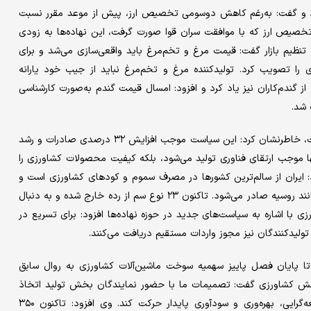
 داد و گفت: به‌رغم کاهش دوسومی تخصیص ارز، پیش از موعد مقرر نسبت
یم و پس از تخصیص ارز که با موافقت سران قوا صورت گرفت، این نهاده‌ها به زودی
 تنظیم بازار گفت: قیمت مرغ و تخم‌مرغ باید واقعی‌سازی می‌شد و برای
 را تصویب کرد. تولیدکننده مرغ و تخم‌مرغ نباید از جیب خود یارانه
 گندم‌کاران نیز یاد کرد و افزود: امسال قیمت گندم به‌صورت کارشناسی
 شد.
نوری با بیان اینکه سیاست وزارت جهاد کشاورزی، سرکوب قیمتی نیست، خاطرنشان کرد: این سیاست موجب افزایش ۳۲ درصدی صادرات و رشد
ها موجب ارتقای فناوری تولید می‌شود، بلکه کیفیت محصولات کشاورزی را
: ایران از سالم‌ترین کشورها در مصرف سموم و کودهای کشاورزی است و
محصولات ما با رعایت استانداردهای جهانی به کشورهای سخت‌گیر مانند روسیه صادر می‌شود. تاکنون ۲۳ نوع سم از رده خارج شده و به دنبال
 با اشاره به سیاست‌های جدید در حوزه نهاده‌ها افزود: برای تسریع در
و تولیدکنندگان نیز مجوز واردات مستقیم دریافت می‌کنند.
پایان فصل پاییز سهمیه سوخت ماشین‌آلات کشاورزی به روال سابق
ی بخش کشاورزی گفت: تصمیمات ما با حضور نمایندگان بخش تولید اتخاذ
می‌شود و هدف نهایی آن است که کشاورزی کشور به سمت توسعه‌گرایی، بهره‌وری و سودآوری پایدار حرکت کند. وی افزود: تاکنون ۳۵۰