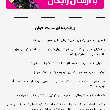
پربازدیدهای سایت خوان
فارس: محسن رضایی دبیر شورای عالی امنیت ملی شد
پزشکیان: سایپا واگذار می شود/ ایران‌خودرو را که واگذار کردیم، وزیر
اقتصاد دولت استیضاح شد
ماجرای اقامت پسر محمدباقر ذوالقدر در خارج از کشور؟
توئیت جدید محسن رضایی درباره بازشدن تنگه هرمز
چرا مصر در پیوستن به ائتلاف دریایی به رهبری عربستان علیه انصارالله
تردید دارد؟
خانواده شهید لاریجانی ادعای سردار کوثری را تکذیب کرد +جزئیات
واکنش ارتش آمریکا به پرتاب موشک بالستیک کره شمالی/ آمریکا: در حال
رایزنی با متحدان درباره پرتاب موشک‌های اخیر هستیم