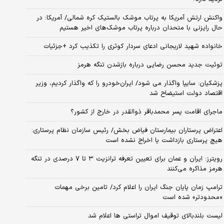
واکنش ارتش آمریکا به پرتاب موشک بالستیک کره شمالی/ آمریکا: در
حال رایزنی با متحدان درباره پرتاب موشک‌های اخیر هستیم
خانواده شهید لاریجانی ادعای سردار کوثری را تکذیب کرد +جزئیات
توئیت جدید محسن رضایی درباره بازشدن تنگه هرمز
پزشکیان: سایپا واگذار می شود/ ایران‌خودرو را که واگذار کردیم، وزیر
اقتصاد دولت استیضاح شد
ماجرای اقامت پسر محمدباقر ذوالقدر در خارج از کشور؟
اعتراض پرستاران بیمارستان فیاض بخش/ رئیس سازمان نظام پرستاری:
هیچ پرستاری بازداشت یا اخراج نشده است
رویترز: ایران و عمان برای تعیین تعرفه ترانزیت ۳ تا ۷ درصدی در تنگه
هرمز مذاکره می‌کنند
ترامپ زمان پایان جنگ ایران را اعلام کرد/ تامین برخی مهمات
«محدودتر» شده است
لیست بلندبالای توقیف اموال تراستی ها اعلام شد