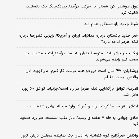
غول موشکی کره شمالی به حرکت درآمد/ پیونگ‌یانگ یک بالستیک
شلیک کرد
شرط جدید بازنشستگی اعلام شد
خبر جدید پاکستان درباره مذاکرات ایران و آمریکا/ رایزنی کشورها درباره
تنگه هرمز ادامه دارد؟
زنگ خطر برای طبقه متوسط تهران به صدا درآمد/پایتخت‌نشینان به
سمت فقر رانده می‌شوند
پزشکیان: ۴۷ سال است می‌خواهیم درست کار کنیم، می‌گویند الان
وقتش نیست +فیلم
العربیه: توافق بازگشایی تنگه هرمز در راه است/جزئیات توافق ۶۰ روزه
فاش شد
ادعای العربیه: مذاکرات ایران و آمریکا وارد مرحله نهایی شده است
طلای جهانی به قله ۷ هفته‌ای رسید/ دلار عقب نشست، فلز زرد صعود
کرد
واکنش خبرگزاری قوه قضائیه به ادعای یک نماینده مجلس درباره ترور