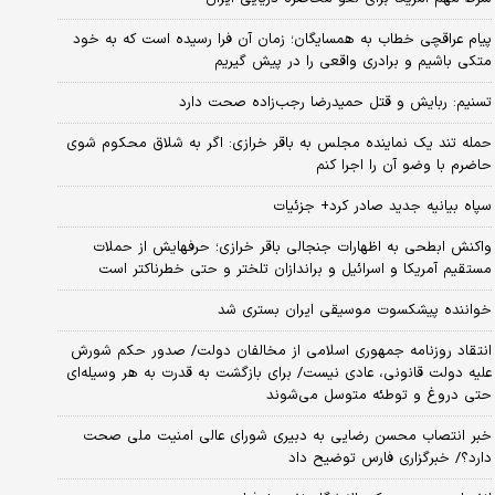
پیام عراقچی خطاب به همسایگان؛ زمان آن فرا رسیده است که به خود
متکی باشیم و برادری واقعی را در پیش گیریم
تسنیم: ربایش و قتل حمیدرضا رجب‌زاده صحت دارد
حمله تند یک نماینده مجلس به باقر خرازی: اگر به شلاق محکوم شوی
حاضرم با وضو آن را اجرا کنم
سپاه بیانیه جدید صادر کرد+ جزئیات
واکنش ابطحی به اظهارات جنجالی باقر خرازی؛ حرفهایش از حملات
مستقیم آمریکا و اسرائیل و براندازان تلختر و حتی خطرناکتر است
خواننده پیشکسوت موسیقی ایران بستری شد
انتقاد روزنامه جمهوری اسلامی از مخالفان دولت/ صدور حکم شورش
علیه دولت قانونی، عادی نیست/ برای بازگشت به قدرت به هر وسیله‌ای
حتی دروغ و توطئه متوسل می‌شوند
خبر انتصاب محسن رضایی به دبیری شورای عالی امنیت ملی صحت
دارد؟/ خبرگزاری فارس توضیح داد