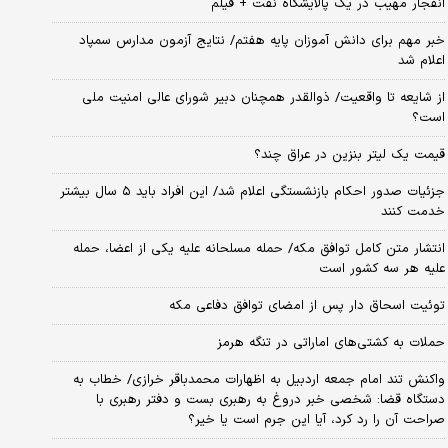
انفجار مهیب در یک پالایشگاه نفت + فیلم
خبر مهم برای دانش آموزان پایه هفتم/ نتایج آزمون مدارس سمپاد
اعلام شد
از شایعه تا واقعیت/ ذوالقدر همچنان دبیر شورای ‌عالی امنیت ملی
است؟
قیمت یک لیتر بنزین در عراق چند؟
جزئیات صدور احکام بازنشستگی اعلام شد/ این افراد باید ۵ سال بیشتر
خدمت کنند
انتشار متن کامل توافق مکه/ حمله مسلحانه علیه یکی از اعضا، حمله
علیه هر سه کشور است
توئیت اسحاق دار پس از امضای توافق دفاعی مکه
حملات به کشتی‌های اماراتی در تنگه هرمز
واکنش تند امام جمعه اردبیل به اظهارات محمدباقر خرازی/ خطاب به
دستگاه قضا: شخصی خبر دروغ به رهبری بست و دفتر رهبری با
صراحت آن را رد کرد، آیا این جرم است یا خیر؟