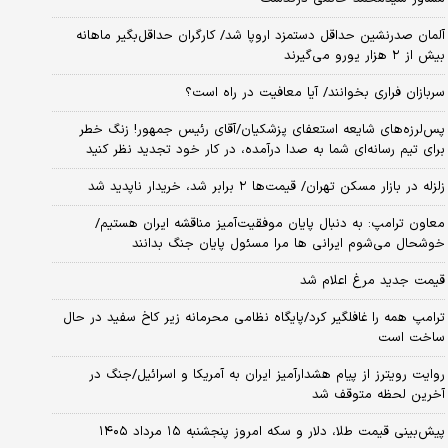
آلمان صدرنشین حداقل دستمزد اروپا شد/ کارگران حداقل‌بگیر ماهانه
بیش از ۲ هزار یورو می‌گیرند
سربازان فراری بخوانند/ آیا معافیت در راه است؟
پس‌لرزه‌های شایعه استعفای پزشکیان/آقای رئیس جمهور! زنگ خطر
برای تیم رسانه‌ای شما به صدا درآمده، در کار خود تجدید نظر کنید
زلزله در بازار مسکن تهران/ قیمت‌ها ۲ برابر شد، خریدار ناپدید شد
معاون ترامپ: به دنبال پایان موفقیت‌آمیز مناقشه ایران هستیم/
خوشحال می‌شوم ایرانی ها مرا مسئول پایان جنگ بدانند
قیمت جدید مرغ اعلام شد
ترامپ همه را غافلگیر کرد/پایگاه نظامی محرمانه زیر کاخ سفید در حال
ساخت است
روایت رویترز از پیام هشدارآمیز ایران به آمریکا و اسرائیل/جنگ در
آخرین لحظه متوقف شد
پیش‌بینی قیمت طلا، دلار و سکه امروز پنجشنبه ۱۵ مرداد ۱۴۰۵