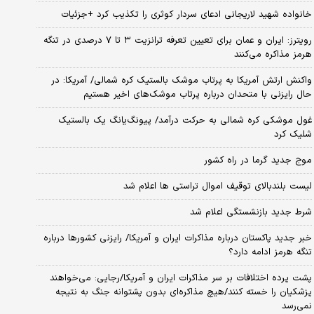
خانواده شهید لاریجانی ادعای سردار کوثری را تکذیب کرد +جزئیات
رویترز: ایران و عمان برای تعیین تعرفه ترانزیت ۳ تا ۷ درصدی در تنگه
هرمز مذاکره می‌کنند
واکنش ارتش آمریکا به پرتاب موشک بالستیک کره شمالی/ آمریکا: در
حال رایزنی با متحدان درباره پرتاب موشک‌های اخیر هستیم
غول موشکی کره شمالی به حرکت درآمد/ پیونگ‌یانگ یک بالستیک
شلیک کرد
موج جدید گرما در راه کشور
لیست بلندبالای توقیف اموال تراستی ها اعلام شد
شرط جدید بازنشستگی اعلام شد
خبر جدید پاکستان درباره مذاکرات ایران و آمریکا/ رایزنی کشورها درباره
تنگه هرمز ادامه دارد؟
پشت پرده اختلافات بر سر مذاکرات ایران و آمریکا/رجایی: می‌خواهند
پزشکیان را خسته کنند/هیچ مذاکره‌ای بدون پشتوانه جنگ به نتیجه
نمی‌رسد