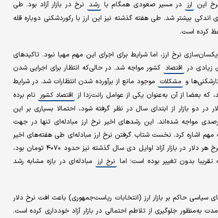
نرخ این
در مسیر صعودی همگام با
نرخ در بازار آزاد بود. طی
ارز
رشد
ی اندکی بیشتر شد. طی هفته گذشته نیز این ارز با رکوردشکنی دوباره قله
ان‌سازی نرخ ارز، اما شرایط برای اجرای این مهم مهیا نبود. تاکیدهای
ی زیادی در
کشور مواجه شد. در حالی‌که انتظار برای اجرایی شدن
اقتصاد
ارشکنی‌ها و
موجود مانع از برآورده شدن انتظارات شد. در شرایط
مشکلات
، که بعضا از آن به‌عنوان یکی از عوامل رانت‌زدا از
نام برده
اقتصاد کشور
در دو بازار از ابتدای سال در نظر گرفته شود، احتمالا بسیاری بر این
 تاکید می‌کنند که هر دو با رشد نسبتا مشابه بیش از ۸ درصدی مواجه شده‌اند. این رشدهای اخیر نرخ ارز مبادله‌ای تنها در جهت
هم اشاره کرد. نخست شتاب گرفتن نرخ ارز مبادله‌ای طی هفته‌های اخیر
و دومین نکته بررسی روند نرخ‌های مزبور از حدود ۱۰ ماه قبل است. نرخ هر دلار در بازار آزاد اوایل دی سال گذشته نیز حدود ۴۰۷۰ تومان بود،
ه تقریبا بدون تغییر بوده است؛ اما
مبادله‌ای در بازه مشابه رشد
نرخ ارز
سیاسی حاکم بر بازار ارز (انتخابات ریاست‌جمهوری) باعث افت نرخ دلار
ن مدت به‌منظور جلوگیری از تلاطم احتمالی در بازار آزاد خودداری کرده است.