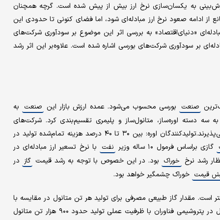
 پس از رشد نرخ ارز مبادله‌ای تا ۳۵۰۰ تومان خوش‌بینی به یکسان‌سازی نرخ ارز بیش از پیش شده است. گرچه همچنان
د مانع از ادامه صعود نرخ ارز مبادله‌ای شود، اما فضای کنونی تا حدودی این
ادله‌ای «دنیای‌اقتصاد» به بررسی اثر این موضوع بر سودآوری شرکت‌های
دله‌ای بر سودآوری شرکت‌های بورسی اشاره شده است. علاوه‌بر این اثر رشد
بورسی محسوب می‌شود. عمده ارزش بازار این
به
صنعت
صنعت
ه سه دسته اوره‌ساز، متانول‌ساز و پلیمری تقسیم‌بندی کرد. شرکت‌های
زیرمجموعه این گروه‌ها تقریبا اثر مشابهی از رشد نرخ ارز مبادله‌ای می‌پذیرند.تولیدکنندگان اوره: بین ۳۰ تا ۴۰ درصد هزینه تمام‌شده تولید در
گازی براساس فرمول ۱۰ ‌‌ساله وزیر
با نرخ تسعیر ارز مبادله‌ای در
نفت
ظار رشد نرخ
بود. در این خصوص با توجه به رشد قیمت
در
خوراک
گاز
خوراک چشمگیر خواهد بود.
یش قیمت
بیشتر است. مقدار گاز طبیعی مصرفی برای تولید هر تن متانول در مقایسه با
اوره (به واسطه تولید آمونیاک) حدود ۵۰ درصد بیشتر است. برای مثال در پتروشیمی فناوران با ظرفیت عملی تولید حدود ۹۰۰ هزار تن متانول