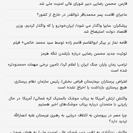
فارس: محسن رضایی دبیر شورای عالی امنیت ملی شد
ماجرای اقامت پسر محمدباقر ذوالقدر در خارج از کشور؟
پزشکیان: سایپا واگذار می شود/ ایران‌خودرو را که واگذار کردیم، وزیر
اقتصاد دولت استیضاح شد
اقامه نماز بر پیکر ابوالقاسم قاسم زاده توسط سید محمد خاتمی+ فیلم
توئیت جدید محسن رضایی درباره بازشدن تنگه هرمز
ترامپ زمان پایان جنگ ایران را اعلام کرد/ تامین برخی مهمات «محدودتر»
شده است
اعتراض پرستاران بیمارستان فیاض بخش/ رئیس سازمان نظام پرستاری:
هیچ پرستاری بازداشت یا اخراج نشده است
واکنش ارتش آمریکا به پرتاب موشک بالستیک کره شمالی/ آمریکا: در حال
رایزنی با متحدان درباره پرتاب موشک‌های اخیر هستیم
چرا مصر در پیوستن به ائتلاف دریایی به رهبری عربستان علیه انصارالله
تردید دارد؟
واکنش زیدآبادی به تغییر دبیر شورای عالی امنیت ملی/ به همان صورتی